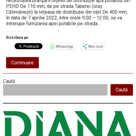
necesitatea branșării rețelei de distribuție apă potabilă din
PEHD De 110 mm, de pe strada Taberei (oraș
Călimănești) la rețeaua de distribuție din oțel Dn 400 mm,
în data de 7 aprilie 2022, între orele 9.00 – 12.00, se va
întrerupe furnizarea apei potabile pe strada…
Distribuie pe:
WhatsApp
Mai mult
about
Continuare
SE
OPREȘTE
APA
Right
Caută
POTABILĂ
pe
Caută
Asides
o
stradă
din
Călimănești