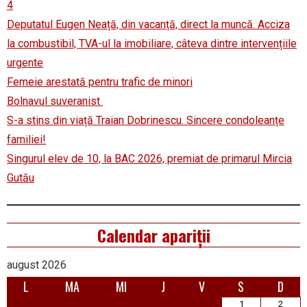
4
Deputatul Eugen Neață, din vacanță, direct la muncă. Acciza
la combustibil, TVA-ul la imobiliare, câteva dintre intervențiile
urgente
Femeie arestată pentru trafic de minori
Bolnavul suveranist
S-a stins din viață Traian Dobrinescu. Sincere condoleanțe
familiei!
Singurul elev de 10, la BAC 2026, premiat de primarul Mircia
Gutău
Calendar apariții
august 2026
L
MA
MI
J
V
S
D
1
2