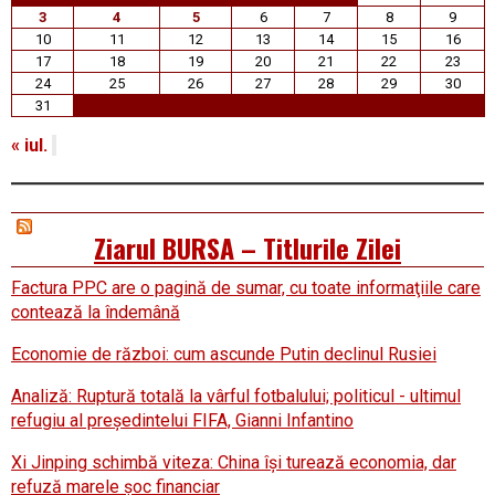
3
4
5
6
7
8
9
10
11
12
13
14
15
16
17
18
19
20
21
22
23
24
25
26
27
28
29
30
31
« iul.
Ziarul BURSA – Titlurile Zilei
Factura PPC are o pagină de sumar, cu toate informaţiile care
contează la îndemână
Economie de război: cum ascunde Putin declinul Rusiei
Analiză: Ruptură totală la vârful fotbalului; politicul - ultimul
refugiu al preşedintelui FIFA, Gianni Infantino
Xi Jinping schimbă viteza: China îşi turează economia, dar
refuză marele şoc financiar