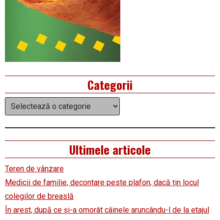
Categorii
Categorii
Ultimele articole
Teren de vânzare
Medicii de familie, decontare peste plafon, dacă țin locul
colegilor de breaslă
În arest, după ce și-a omorât câinele aruncându-l de la etajul