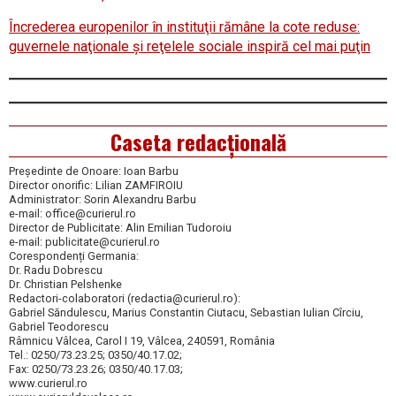
Încrederea europenilor în instituţii rămâne la cote reduse:
guvernele naţionale şi reţelele sociale inspiră cel mai puţin
Caseta redacțională
Președinte de Onoare: Ioan Barbu
Director onorific: Lilian ZAMFIROIU
Administrator: Sorin Alexandru Barbu
e-mail: office@curierul.ro
Director de Publicitate: Alin Emilian Tudoroiu
e-mail: publicitate@curierul.ro
Corespondenți Germania:
Dr. Radu Dobrescu
Dr. Christian Pelshenke
Redactori-colaboratori (redactia@curierul.ro):
Gabriel Săndulescu, Marius Constantin Ciutacu, Sebastian Iulian Cîrciu,
Gabriel Teodorescu
Râmnicu Vâlcea, Carol I 19, Vâlcea, 240591, România
Tel.: 0250/73.23.25; 0350/40.17.02;
Fax: 0250/73.23.26; 0350/40.17.03;
www.curierul.ro