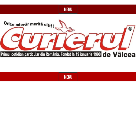
Skip
MENU
to
content
Primul
Header
Curierul
cotidian
Widget
MENU
particular
Area
de
din
România
Vâlcea