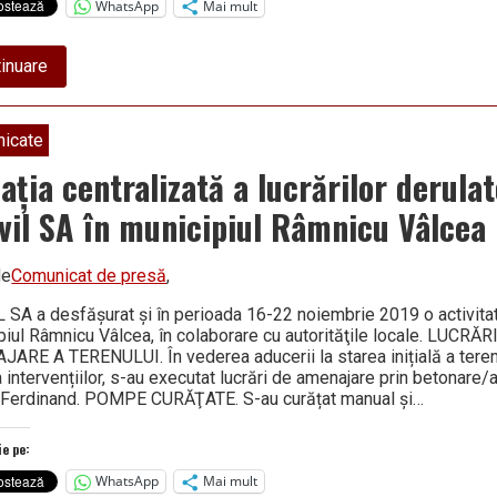
WhatsApp
Mai mult
about
inuare
Este
gata:
programul
complet
icate
al
sărbătorilor
aţia centralizată a lucrărilor derula
de
iarnă
vil SA în municipiul Râmnicu Vâlcea
în
Râmnicu
Vâlcea
de
Comunicat de presă
,
 SA a desfăşurat şi în perioada 16-22 noiembrie 2019 o activitat
piul Râmnicu Vâlcea, în colaborare cu autorităţile locale. LUCRĂR
ARE A TERENULUI. În vederea aducerii la starea inițială a terenu
 intervențiilor, s-au executat lucrări de amenajare prin betonare/
 Ferdinand. POMPE CURĂŢATE. S-au curățat manual și…
ie pe:
WhatsApp
Mai mult