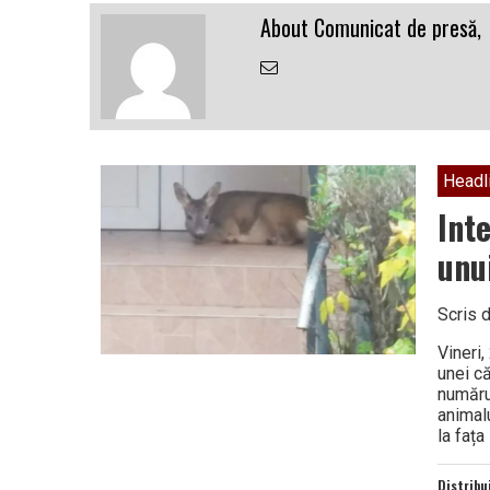
Vâlcea
About Comunicat de presă,
Email
the
Author
Headl
Inte
unu
Scris 
Vineri,
unei că
numărul
animal
la fața
Distribu