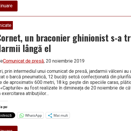
about
inuare
În
șase
ore,
râmnicenii
icate
au
predat
Cornet, un braconier ghinionist s-a tr
trei
tone
darmii lângă el
de
echipamente
uzate!
de
Comunicat de presă
, 20 noiembrie 2019
i, prin intermediul unui comunicat de presă, jandarmii vâlceni au 
cat o barcă pneumatică, 12 bucăți setcă confecționată din plurifi
e de aproximativ 600 metri, 18 kg. pește din speciile caras, plăti
. «Capturile» au fost realizate în dimineața de 20 noiembrie de că
în exercitarea atribuțiilor…
ie pe:
WhatsApp
Mai mult
about