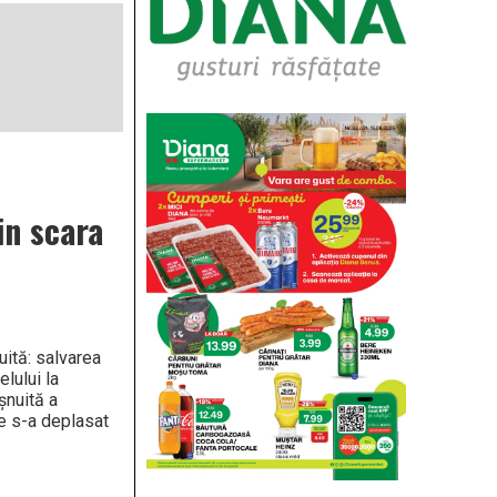
in scara
uită: salvarea
elului la
șnuită a
ie s-a deplasat