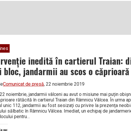
ines
rvenție inedită în cartierul Traian: d
i bloc, jandarmii au scos o căprioară
de
Comunicat de presă
, 22 noiembrie 2019
 22 noiembrie, jandarmii vâlceni au avut o misiune mai puțin obișn
prioare rătăcită în cartierul Traian din Râmnicu Vâlcea. În urma ap
 unic 112, jandarmii au fost sesizați cu privire la prezența neobi
ului sălbatic în Râmnicu Vâlcea. Imediat, un echipaj de jandarmer
 locului pentru…
ie pe: