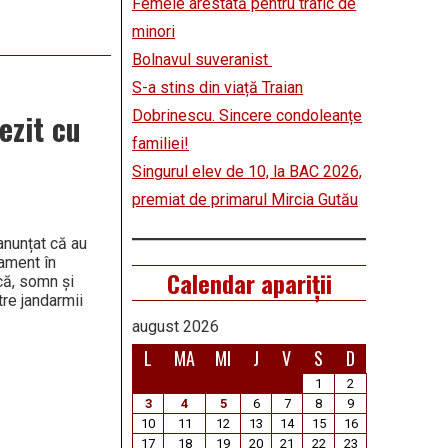
Femeie arestată pentru trafic de
minori
Bolnavul suveranist
S-a stins din viață Traian
Dobrinescu. Sincere condoleanțe
ezit cu
familiei!
Singurul elev de 10, la BAC 2026,
premiat de primarul Mircia Gutău
anunțat că au
lament în
Calendar apariții
că, somn și
tre jandarmii
august 2026
L
MA
MI
J
V
S
D
1
2
3
4
5
6
7
8
9
10
11
12
13
14
15
16
17
18
19
20
21
22
23