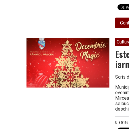
Cont
Cultur
Est
iar
Scris 
Municip
evenim
Mircea
se buc
deschi
Distribu