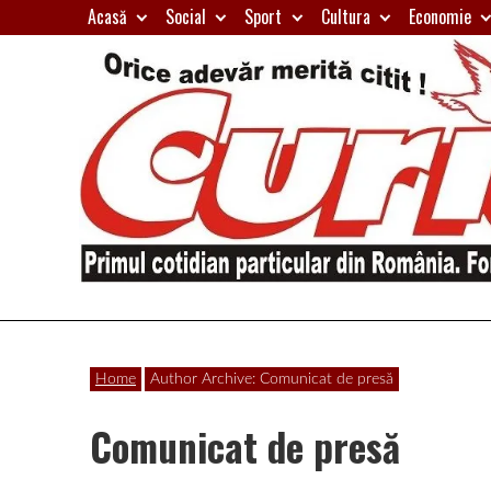
Skip
Acasă
Social
Sport
Cultura
Economie
to
content
Primul
Curierul
cotidian
Home
Author Archive: Comunicat de presă
particular
de
din
Comunicat de presă
România