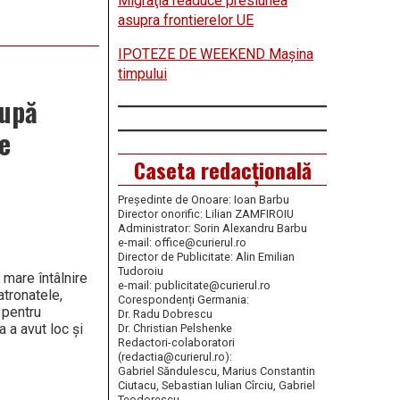
Migraţia readuce presiunea
asupra frontierelor UE
IPOTEZE DE WEEKEND Maşina
timpului
după
re
Caseta redacțională
Președinte de Onoare: Ioan Barbu
Director onorific: Lilian ZAMFIROIU
Administrator: Sorin Alexandru Barbu
e-mail: office@curierul.ro
Director de Publicitate: Alin Emilian
Tudoroiu
 mare întâlnire
e-mail: publicitate@curierul.ro
atronatele,
Corespondenți Germania:
 pentru
Dr. Radu Dobrescu
a a avut loc și
Dr. Christian Pelshenke
Redactori-colaboratori
(redactia@curierul.ro):
Gabriel Săndulescu, Marius Constantin
Ciutacu, Sebastian Iulian Cîrciu, Gabriel
Teodorescu