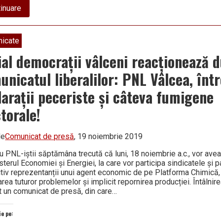
about
inuare
Vești
bune
pentru
peste
icate
1.000
de
ial democrații vâlceni reacționează 
elevi
din
unicatul liberalilor: PNL Vâlcea, înt
Râmnic:
au
larații peceriste și câteva fumigene
fost
finalizate
torale!
lucrările
de
la
Școala
de
Comunicat de presă
, 19 noiembrie 2019
„Take
Ionescu”
u PNL-iștii săptămâna trecută că luni, 18 noiembrie a.c., vor avea
sterul Economiei și Energiei, la care vor participa sindicatele și p
tiv reprezentanții unui agent economic de pe Platforma Chimică,
rea tuturor problemelor și implicit repornirea producției. Întâlnire
t un comunicat de presă, din care…
ie pe: