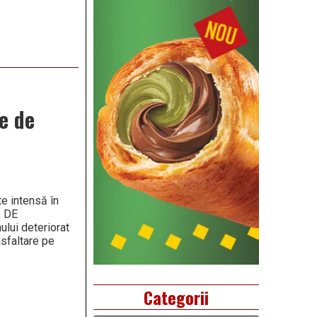
te de
e intensă în
I DE
lui deteriorat
asfaltare pe
Categorii