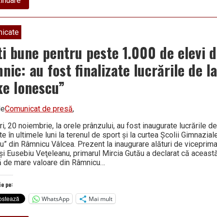
inuare
La
Cornet,
un
braconier
icate
ghinionist
s-
ti bune pentru peste 1.000 de elevi d
a
trezit
ic: au fost finalizate lucrările de l
cu
jandarmii
ke Ionescu”
lângă
el
de
Comunicat de presă
,
i, 20 noiembrie, la orele prânzului, au fost inaugurate lucrările 
te în ultimele luni la terenul de sport şi la curtea Şcolii Gimnazial
u” din Râmnicu Vâlcea. Prezent la inaugurare alături de viceprim
şi Eusebiu Veţeleanu, primarul Mircia Gutău a declarat că această
ă de mare valoare din Râmnicu…
ie pe:
WhatsApp
Mai mult