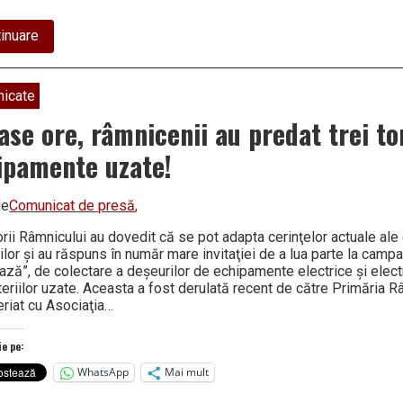
about
inuare
Situaţia
centralizată
a
lucrărilor
icate
derulate
de
șase ore, râmnicenii au predat trei t
Apavil
SA
ipamente uzate!
în
municipiul
Râmnicu
de
Comunicat de presă
,
Vâlcea
rii Râmnicului au dovedit că se pot adapta cerinţelor actuale ale 
ilor şi au răspuns în număr mare invitaţiei de a lua parte la camp
ează”, de colectare a deşeurilor de echipamente electrice şi elec
teriilor uzate. Aceasta a fost derulată recent de către Primăria Râ
eriat cu Asociaţia…
ie pe:
WhatsApp
Mai mult