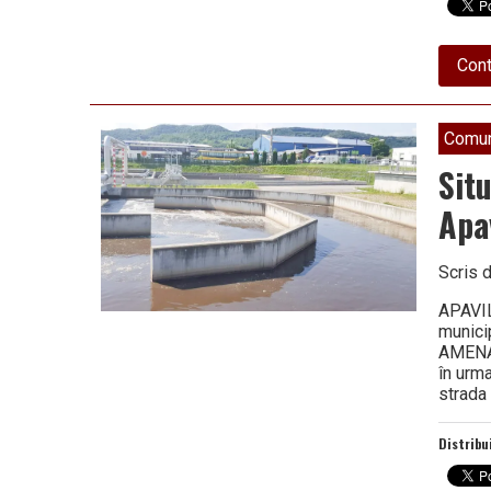
Cont
Comun
Situ
Apa
Scris 
APAVIL
munici
AMENAJ
în urma
strada
Distribu