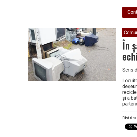
Cont
Comun
În 
ech
Scris 
Locuito
deşeur
recicl
şi a ba
parten
Distribu