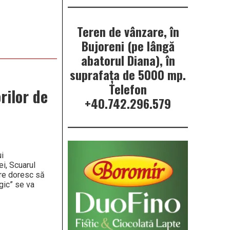
Teren de vânzare, în
Bujoreni (pe lângă
abatorul Diana), în
suprafața de 5000 mp.
Telefon
rilor de
+40.742.296.579
ui
i, Scuarul
are doresc să
gic” se va