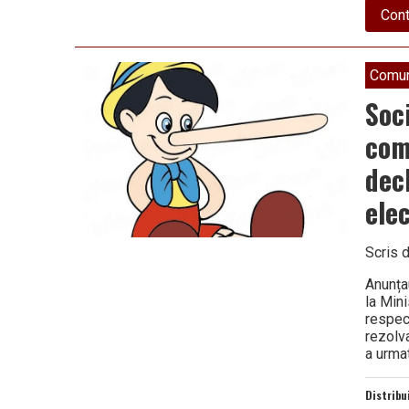
Cont
Comun
Soc
com
dec
elec
Scris 
Anunța
la Mini
respec
rezolva
a urma
Distribu