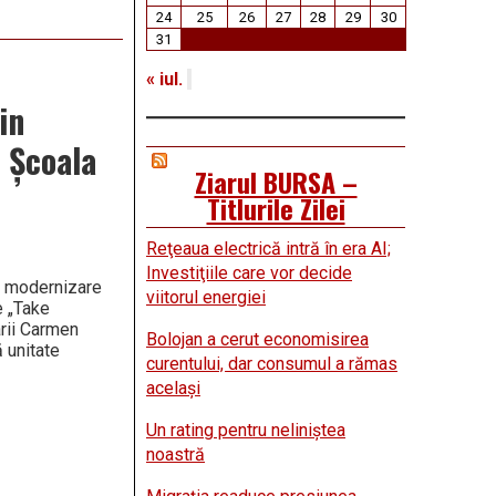
24
25
26
27
28
29
30
31
« iul.
in
a Școala
Ziarul BURSA –
Titlurile Zilei
Reţeaua electrică intră în era AI;
Investiţiile care vor decide
de modernizare
viitorul energiei
e „Take
arii Carmen
Bolojan a cerut economisirea
 unitate
curentului, dar consumul a rămas
acelaşi
Un rating pentru neliniştea
noastră