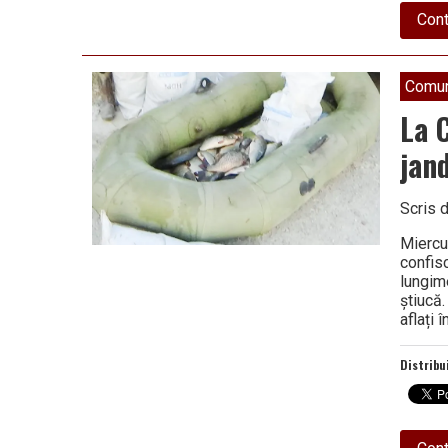
Cont
Comun
La 
jan
Scris 
Miercur
confis
lungim
știucă
aflați 
Distribu