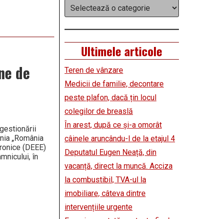
Categorii
Ultimele articole
one de
Teren de vânzare
Medicii de familie, decontare
peste plafon, dacă țin locul
colegilor de breaslă
În arest, după ce și-a omorât
gestionării
ania „România
câinele aruncându-l de la etajul 4
tronice (DEEE)
Deputatul Eugen Neață, din
mnicului, în
vacanță, direct la muncă. Acciza
la combustibil, TVA-ul la
imobiliare, câteva dintre
intervențiile urgente