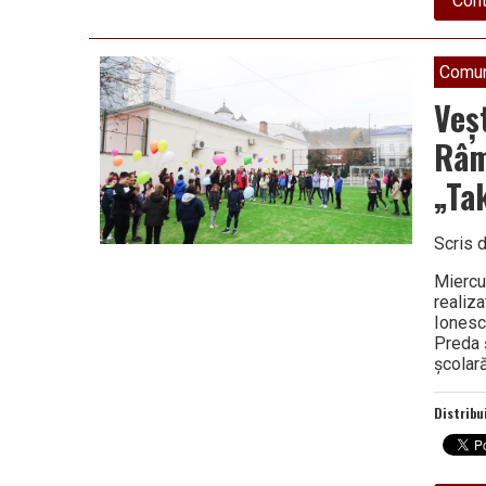
Cont
Comun
Veș
Râmn
„Ta
Scris 
Miercur
realiza
Ionesc
Preda 
şcolar
Distribu