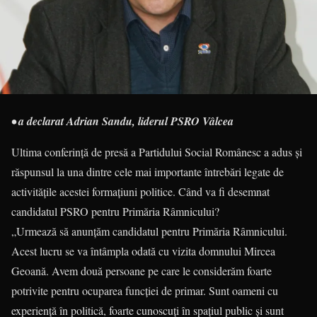
• a declarat Adrian Sandu, liderul PSRO Vâlcea
Ultima conferință de presă a Partidului Social Românesc a adus și
răspunsul la una dintre cele mai importante întrebări legate de
activitățile acestei formațiuni politice. Când va fi desemnat
candidatul PSRO pentru Primăria Râmnicului?
„Urmează să anunțăm candidatul pentru Primăria Râmnicului.
Acest lucru se va întâmpla odată cu vizita domnului Mircea
Geoană. Avem două persoane pe care le considerăm foarte
potrivite pentru ocuparea funcției de primar. Sunt oameni cu
experiență în politică, foarte cunoscuți în spațiul public și sunt