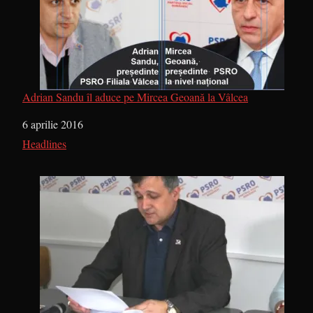
Adrian Sandu îl aduce pe Mircea Geoană la Vâlcea
Dată
6 aprilie 2016
În legătură cu
Headlines