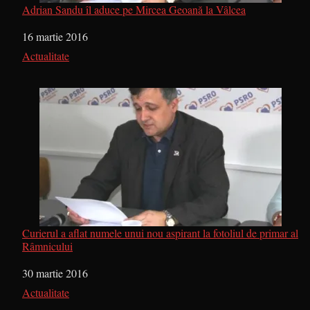
Adrian Sandu îl aduce pe Mircea Geoană la Vâlcea
Dată
16 martie 2016
În legătură cu
Actualitate
Curierul a aflat numele unui nou aspirant la fotoliul de primar al
Râmnicului
Dată
30 martie 2016
În legătură cu
Actualitate