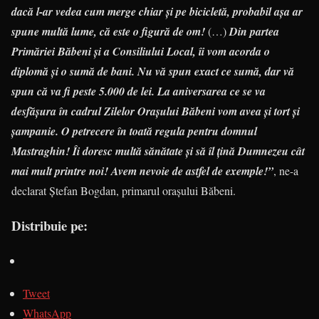
dacă l-ar vedea cum merge chiar și pe bicicletă, probabil așa ar
spune multă lume, că este o figură de om!
(…)
Din partea
Primăriei Băbeni și a Consiliului Local, îi vom acorda o
diplomă și o sumă de bani. Nu vă spun exact ce sumă, dar vă
spun că va fi peste 5.000 de lei. La aniversarea ce se va
desfășura în cadrul Zilelor Orașului Băbeni vom avea și tort și
șampanie. O petrecere în toată regula pentru domnul
Mastraghin! Îi doresc multă sănătate și să îl țină Dumnezeu cât
mai mult printre noi! Avem nevoie de astfel de exemple!”
, ne-a
declarat Ștefan Bogdan, primarul orașului Băbeni.
Distribuie pe:
Tweet
WhatsApp