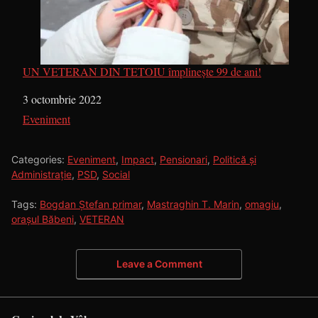
UN VETERAN DIN TETOIU împlinește 99 de ani!
Dată
3 octombrie 2022
În legătură cu
Eveniment
Categories:
Eveniment
,
Impact
,
Pensionari
,
Politică și
Administrație
,
PSD
,
Social
Tags:
Bogdan Ștefan primar
,
Mastraghin T. Marin
,
omagiu
,
orașul Băbeni
,
VETERAN
Leave a Comment