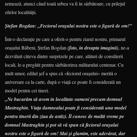
urmează, atunci când toată urbea va fi în sărbătoare, cu prilejul
zilelor localității.
Ștefan Bogdan: „Feciorul orașului nostru este o figură de om!”
Într-o declarație pe care a oferit-o pentru ziarul nostru, primarul
orașului Băbeni, Ștefan Bogdan
(foto, în dreapta imaginii)
, ne-a
dezvăluit câteva dintre surprizele pe care, alături de consilierii
locali, le-a pregătit pentru sărbătorirea militarului centenar. Cu
mult umor, edilul șef a spus că «feciorul orașului» merită o
aniversare ca la carte, după o viață ce poate fi considerată un
model pentru cei tineri.
„Ne bucurăm să avem în localitate oameni precum domnul
Mastraghin. Viața dumnealui poate fi considerată una model
pentru tinerii din ziua de astăzi. Îl cunosc de multă vreme pe
domnul Mastraghin și pot să vă spun că feciorul orașului
nostru este o figură de om! Mai și glumim, este adevărat, dar