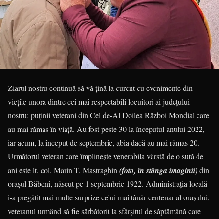
Ziarul nostru continuă să vă țină la curent cu evenimente din
viețile unora dintre cei mai respectabili locuitori ai județului
nostru: puținii veterani din Cel de-Al Doilea Război Mondial care
au mai rămas în viață. Au fost peste 30 la începutul anului 2022,
iar acum, la început de septembrie, abia dacă au mai rămas 20.
Următorul veteran care împlinește venerabila vârstă de o sută de
ani este lt. col. Marin T. Mastraghin
(foto, în stânga imaginii)
din
orașul Băbeni, născut pe 1 septembrie 1922. Administrația locală
i-a pregătit mai multe surprize celui mai tânăr centenar al orașului,
veteranul urmând să fie sărbătorit la sfârșitul de săptămână care