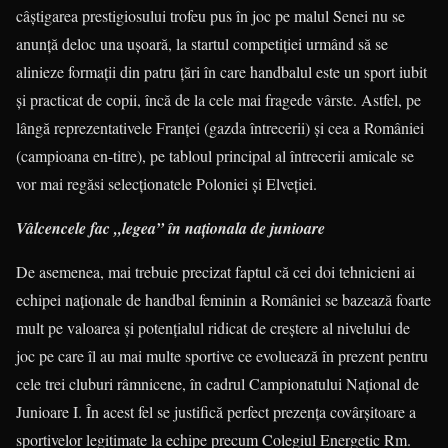
câştigarea prestigiosului trofeu pus în joc pe malul Senei nu se
anunţă deloc una uşoară, la startul competiţiei urmând să se
alinieze formaţii din patru ţări în care handbalul este un sport iubit
şi practicat de copii, încă de la cele mai fragede vârste. Astfel, pe
lângă repre­zentativele Franţei (gazda întrecerii) şi cea a României
(campioana en-titre), pe tabloul principal al întrecerii amicale se
vor mai regăsi selecţionatele Poloniei şi Elveţiei.
Vâlcencele fac „legea” în naţionala de junioare
De asemenea, mai trebuie precizat faptul că cei doi tehnicieni ai
echipei naţionale de handbal feminin a României se bazează foarte
mult pe valoarea şi potenţialul ridicat de creştere al nivelului de
joc pe care îl au mai multe sportive ce evoluează în prezent pentru
cele trei cluburi râm­nicene, în cadrul Campionatului Naţional de
Junioare I. În acest fel se justifică perfect prezenţa covârşitoare a
sportivelor legitimate la echipe precum Colegiul Energetic Rm.