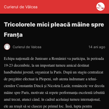
Curierul de Vâlcea
Tricolorele mici pleacă mâine spre
Franţa
Curierul de Valcea
14 ani ago
Echipa naţională de Junioare a României va participa, în perioada
19-23 decembrie, la un important turneu amical destinat
handbalului juvenil, organizat la Paris. După un stagiu centralizat
de pregătire efectuat la Plopeni, sub atenta îndrumare a tehni­
cienilor Constantin Dincă şi Nicoleta Lazăr, româncele vor decola
mâine spre Paris, motivate să repete performanţa excelentă izbutită
anul trecut, atunci când, în cadrul aceluiaşi turneu internaţional,
ele au reuşit să se claseze pe primul loc. Însă, lupta pentru