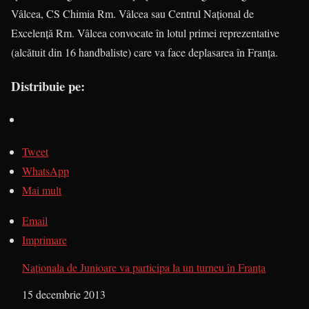
Vâlcea, CS Chimia Rm. Vâlcea sau Centrul Naţio­nal de
Excelenţă Rm. Vâlcea convocate în lotul primei reprezentative
(alcătuit din 16 handbaliste) care va face deplasarea în Franţa.
Distribuie pe:
Tweet
WhatsApp
Mai mult
Email
Imprimare
Naţionala de Junioare va participa la un turneu în Franţa
Dată
15 decembrie 2013