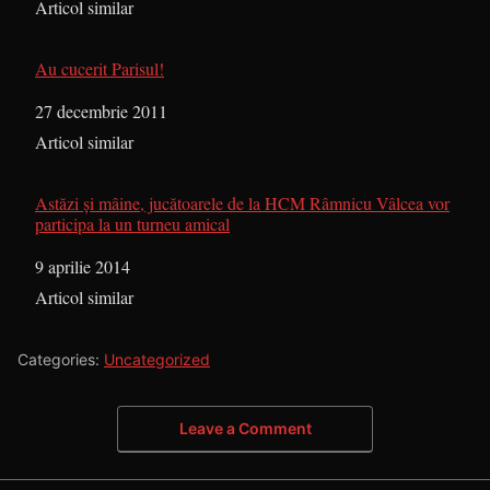
În legătură cu
Articol similar
Au cucerit Parisul!
Dată
27 decembrie 2011
În legătură cu
Articol similar
Astăzi şi mâine, jucătoarele de la HCM Râmnicu Vâlcea vor
participa la un turneu amical
Dată
9 aprilie 2014
În legătură cu
Articol similar
Categories:
Uncategorized
Leave a Comment