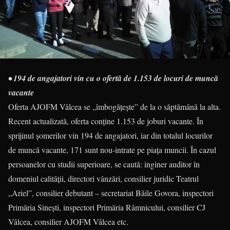
• 194 de angajatori vin cu o ofertă de 1.153 de locuri de muncă
vacante
Oferta AJOFM Vâlcea se „îmbogățește” de la o săptămână la alta.
Recent actualizată, oferta conține 1.153 de joburi vacante. În
sprijinul șomerilor vin 194 de angajatori, iar din totalul locurilor
de muncă vacante, 171 sunt nou-intrate pe piața muncii. În cazul
persoanelor cu studii superioare, se caută: inginer auditor în
domeniul calității, directori vânzări, consilier juridic Teatrul
„Ariel”, consilier debutant – secretariat Băile Govora, inspectori
Primăria Sinești, inspectori Primăria Râmnicului, consilier CJ
Vâlcea, consilier AJOFM Vâlcea etc.