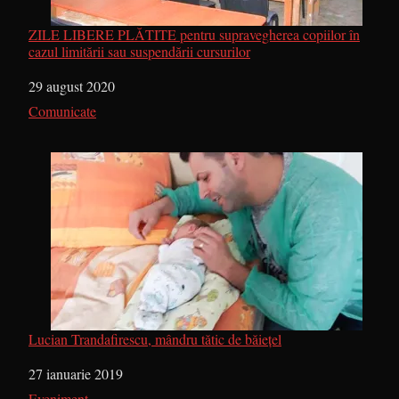
ZILE LIBERE PLĂTITE pentru supravegherea copiilor în
cazul limitării sau suspendării cursurilor
Dată
29 august 2020
În legătură cu
Comunicate
Lucian Trandafirescu, mândru tătic de băiețel
Dată
27 ianuarie 2019
În legătură cu
Eveniment