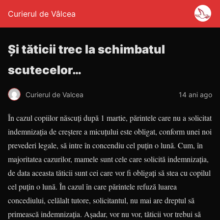
Curierul de Vâlcea
Şi tăticii trec la schimbatul
scutecelor…
Curierul de Valcea
14 ani ago
În cazul copiilor născuţi după 1 martie, părintele care nu a solicitat
indemnizaţia de creştere a micuţului este obligat, conform unei noi
prevederi legale, să intre în concendiu cel puţin o lună. Cum, în
majoritatea cazurilor, mamele sunt cele care solicită indemnizaţia,
de data aceasta tăticii sunt cei care vor fi obligaţi să stea cu copilul
cel puţin o lună. În cazul în care părintele refuză luarea
concediului, celălalt tutore, solicitantul, nu mai are dreptul să
primească indemnizaţia. Aşadar, vor nu vor, tăticii vor trebui să