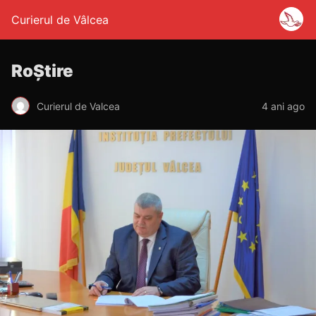
Curierul de Vâlcea
RoȘtire
Curierul de Valcea
4 ani ago