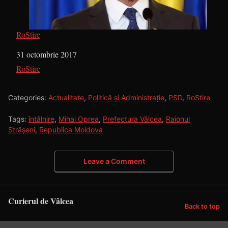
RoStire
Dată
31 octombrie 2017
În legătură cu
RoStire
Categories:
Actualitate
,
Politică și Administrație
,
PSD
,
RoStire
Tags:
întâlnire
,
Mihai Oprea
,
Prefectura Vâlcea
,
Raionul
Strășeni
,
Republica Moldova
Leave a Comment
Curierul de Vâlcea
Back to top