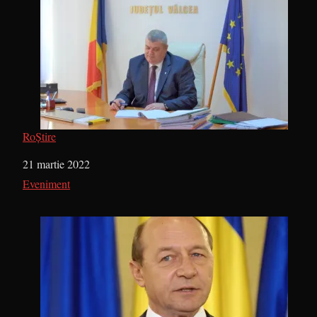
RoȘtire
Dată
21 martie 2022
În legătură cu
Eveniment