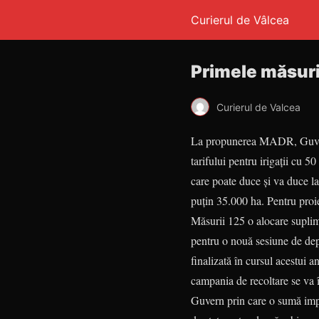
Curierul de Vâlcea
Primele măsuri 
Curierul de Valcea
La propunerea MADR, Guvern
tarifului pentru irigaţii cu 50
care poate duce şi va duce la 
puţin 35.000 ha. Pentru proie
Măsurii 125 o alocare supli
pentru o nouă sesiune de dep
finalizată în cursul acestui a
campania de recoltare se va 
Guvern prin care o sumă impo