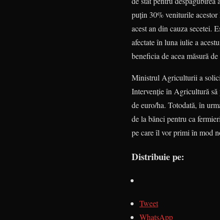
de stat pentru despăgubirea a
puţin 30% veniturile acestor 
acest an din cauza secetei. Es
afectate în luna iulie a aces
beneficia de acea măsură de 
Ministrul Agriculturii a soli
Intervenţie în Agricultură s
de euro/ha. Totodată, în urma
de la bănci pentru ca fermier
pe care îl vor primi în mod 
Distribuie pe:
Tweet
WhatsApp