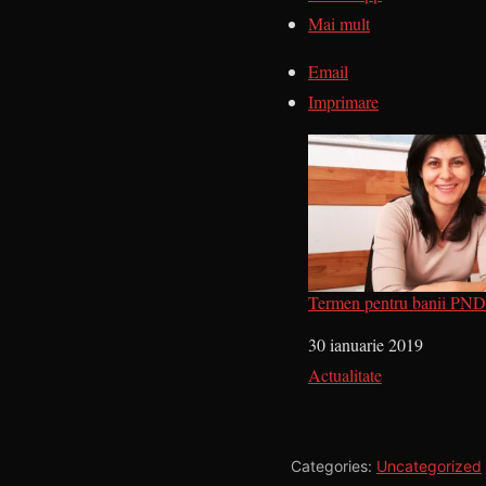
Mai mult
Email
Imprimare
Termen pentru banii PN
Dată
30 ianuarie 2019
În legătură cu
Actualitate
Categories:
Uncategorized