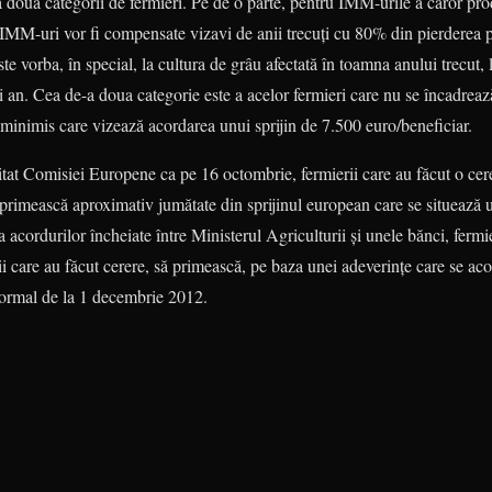
 două categorii de fermieri. Pe de o parte, pentru IMM-urile a căror prod
IMM-uri vor fi compensate vizavi de anii trecuţi cu 80% din pierderea pe
te vorba, în special, la cultura de grâu afectată în toamna anului trecut, 
tui an. Cea de-a doua categorie este a acelor fermieri care nu se încadreaz
minimis care vizează acordarea unui sprijin de 7.500 euro/beneficiar.
citat Comisiei Europene ca pe 16 octombrie, fermierii care au făcut o cere
ă primească aproximativ jumătate din sprijinul european care se situează
 acordurilor încheiate între Ministerul Agriculturii şi unele bănci, fermi
ii care au făcut cerere, să primească, pe baza unei adeverinţe care se ac
normal de la 1 decembrie 2012.