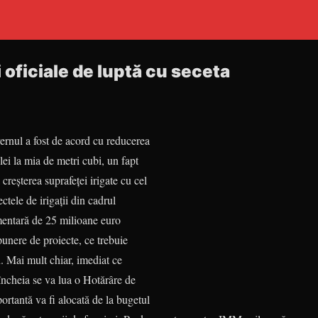
oficiale de luptă cu seceta
ul a fost de acord cu reducerea
 lei la mia de metri cubi, un fapt
creşterea suprafeţei irigate cu cel
ctele de irigaţii din cadrul
mentară de 25 milioane euro
unere de proiecte, ce trebuie
n. Mai mult chiar, imediat ce
încheia se va lua o Hotărâre de
rtantă va fi alocată de la bugetul