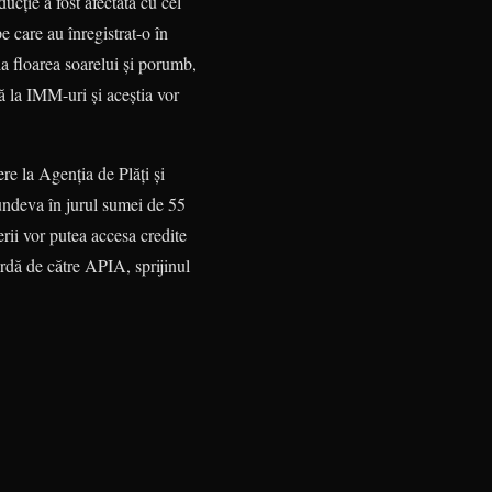
ucţie a fost afectată cu cel
 care au înregistrat-o în
la floarea soarelui şi porumb,
ă la IMM-uri şi aceştia vor
re la Agenţia de Plăţi şi
 undeva în jurul sumei de 55
erii vor putea accesa credite
ordă de către APIA, sprijinul