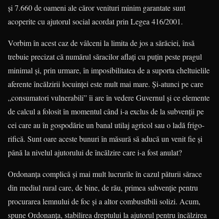
şi 7.660 de oameni ale căror veni­turi minim garantate sunt
acoperite cu aju­to­rul social acordat prin Legea 416/2001.
Vorbim în acest caz de vâlceni la limita de jos a sărăciei, însă
trebuie precizat că numărul săracilor aflaţi cu puţin peste pragul
minimal şi, prin ur­mare, în imposibi­litatea de a suporta cheltuielile
aferente în­călzirii locuinţei este mult mai mare. Şi-atunci pe care
„consumatori vulnerabili” îi are în vedere Guvernul şi ce elemente
de calcul a folosit în momentul când i-a exclus de la subvenţii pe
cei care au în gospo­dă­rie un banal utilaj agricol sau o ladă frigo­
rifică. Sunt oare aceste bunuri în măsură să aducă un venit fie şi
până la nivelul ajutorului de încălzire care i-a fost anulat?
Ordonanţa complică şi mai mult lucrurile în cazul păturii sărace
din mediul rural care, de bine, de rău, primea subvenţie pentru
procurarea lemnului de foc şi a altor combustibili solizi. Acum,
spune Ordonanţa, stabilirea dreptului la ajutorul pentru încălzirea