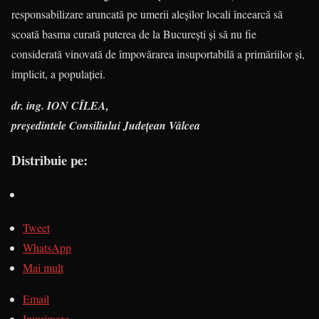
responsabilizare aruncată pe umerii aleşilor locali încearcă să
scoată basma curată puterea de la Bucureşti şi să nu fie
considerată vinovată de împovă­ra­rea insuportabilă a primăriilor şi,
implicit, a populaţiei.
dr. ing. ION CÎLEA,
preşedintele Consiliului Judeţean Vâlcea
Distribuie pe:
Tweet
WhatsApp
Mai mult
Email
Imprimare