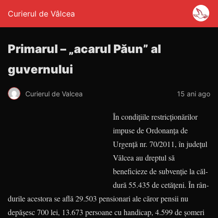
Curierul de Vâlcea
Primarul – „acarul Păun” al
guvernului
Curierul de Valcea
15 ani ago
În condiţiile restricţionărilor
impu­se de Ordonanţa de
Urgenţă nr. 70/2011, în jude­ţul
Vâlcea au dreptul să
beneficieze de subvenţie la căl­
dură 55.435 de cetăţeni. În rân­
durile acestora se află 29.503 pensio­nari ale căror pensii nu
depăşesc 700 lei, 13.673 persoane cu handicap, 4.599 de şomeri