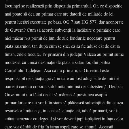
locuinţei se realizează prin dispoziţia primarului. Or, ce dispoziţie
mai poate să dea un primar care are datorii de miliarde de lei
pentru lucrări executate pe baza OG 7 sau HG 577, dar neonorate
de Guvern? Cum să acorde subvenţii la încălzire o primărie care
nici măcar n-a primit de luni de zile fondurile necesare pentru
plata salariilor. Or, după cum se ştie, ca să fie aduse cât de cât la
liman, zilele trecute, 19 primării din judeţul Vâlcea au primit sume
modeste, cu unică destinaţie de plată a salariilor, din partea
Consiliului Judeţean. Aşa că nu primarii, ci Guvernul este
responsabil de situaţia gravă în care au fost aduşi sute de mii de
oameni care au coborât sub limita minimă de subzistenţă. Decizia
Guvernului n-a făcut decât să mărească presiunea asupra
primarilor care nu vor fi în stare să plătească subvenţiile din cauza
resurselor limitate şi, în această situaţie, ei, adică primarii, vor fi
arătaţi acuzator cu degetul şi vor deveni ţapi ispăşitori în faţa celor
care vor dârdâi de frig în iarna aspră care se anunţă. Această