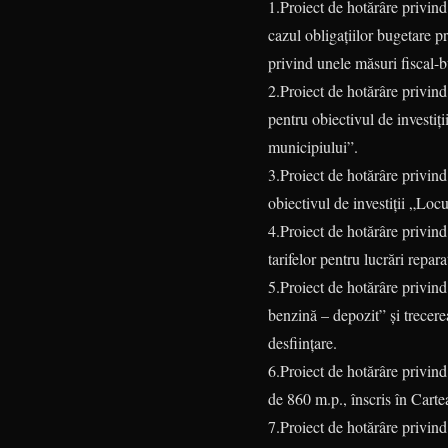
1.Proiect de hotărâre privind
cazul obligațiilor bugetare p
privind unele măsuri fiscal-
2.Proiect de hotărâre privin
pentru obiectivul de investiț
municipiului”.
3.Proiect de hotărâre privin
obiectivul de investiții „Locu
4.Proiect de hotărâre privind a
tarifelor pentru lucrări repar
5.Proiect de hotărâre privin
benzină – depozit” și trecere
desființare.
6.Proiect de hotărâre privind 
de 860 m.p., înscris în Carte
7.Proiect de hotărâre privind