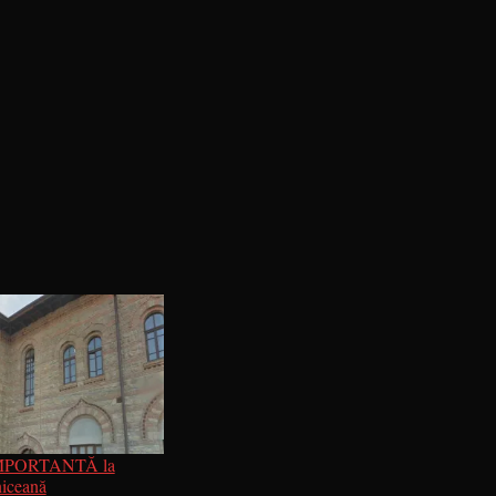
MPORTANTĂ la
niceană