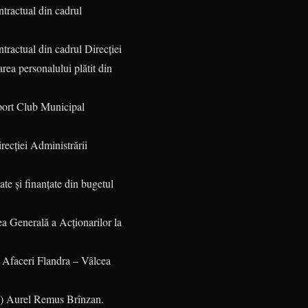
ntractual din cadrul
ntractual din cadrul Direcției
ea personalului plătit din
Sport Club Municipal
irecției Administrării
ate și finanțate din bugetul
a Generală a Acționarilor la
e Afaceri Flandra – Vâlcea
m.) Aurel Remus Brînzan.