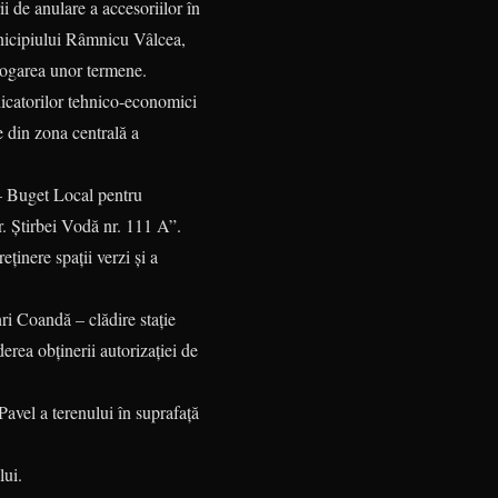
i de anulare a accesoriilor în
Municipiului Râmnicu Vâlcea,
orogarea unor termene.
dicatorilor tehnico-economici
e din zona centrală a
 – Buget Local pentru
tr. Știrbei Vodă nr. 111 A”.
eținere spații verzi și a
ri Coandă – clădire stație
erea obținerii autorizației de
Pavel a terenului în suprafață
lui.