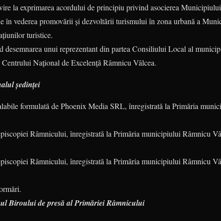
ivire la exprimarea acordului de principiu privind asocierea Municipiul
iale în vederea promovării și dezvoltării turismului în zona urbană a Mun
țiunilor turistice.
nd desemnarea unui reprezentant din partea Consiliului Local al munici
al Centrului Național de Excelență Râmnicu Vâlcea.
alul ședinței
ealabile formulată de Phoenix Media SRL, înregistrată la Primăria muni
piscopiei Râmnicului, înregistrată la Primăria municipiului Râmnicu Vâ
piscopiei Râmnicului, înregistrată la Primăria municipiului Râmnicu Vâ
formări.
inul Biroului de presă al Primăriei Râmnicului