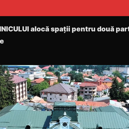
CULUI alocă spații pentru două part
re