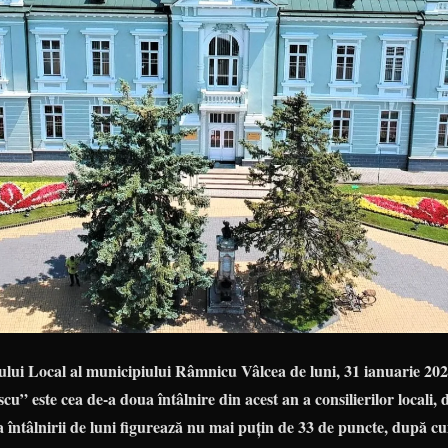
ului Local al municipiului Râmnicu Vâlcea de luni, 31 ianuarie 2022
u” este cea de-a doua întâlnire din acest an a consilierilor locali,
 a întâlnirii de luni figurează nu mai puțin de 33 de puncte, după 