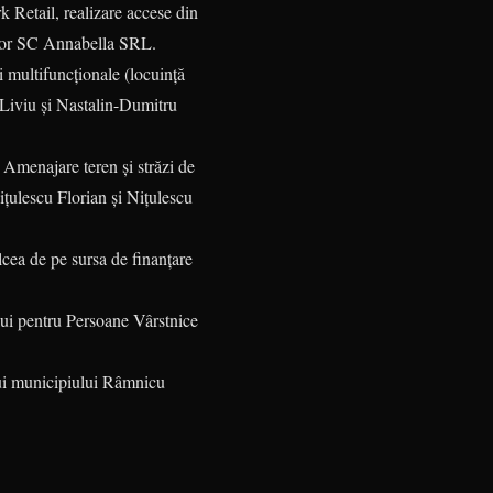
Retail, realizare accese din
ator SC Annabella SRL.
 multifuncționale (locuință
 Liviu și Nastalin-Dumitru
Amenajare teren și străzi de
ițulescu Florian și Nițulescu
cea de pe sursa de finanțare
lui pentru Persoane Vârstnice
ului municipiului Râmnicu