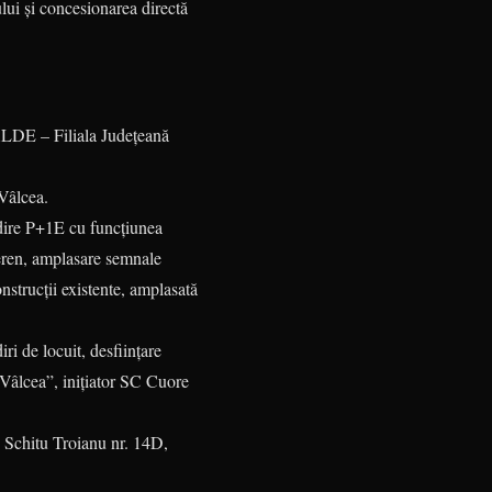
lui și concesionarea directă
 ALDE – Filiala Județeană
 Vâlcea.
dire P+1E cu funcțiunea
 teren, amplasare semnale
onstrucții existente, amplasată
i de locuit, desființare
 Vâlcea”, inițiator SC Cuore
 Schitu Troianu nr. 14D,