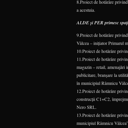
8.Proiect de hotărâre privind
a acestuia.
ALDE și PER primesc spați
9.Proiect de hotărâre privind
Vâlcea – inițiator Primarul m
10.Proiect de hotărâre privi
11.Proiect de hotărâre priv
magazin – retail, amenajări i
publicitare, branșare la utili
în municipiul Râmnicu Vâlcea
12.Proiect de hotărâre privi
construcții C1+C2, împrejmui
Nero SRL.
13.Proiect de hotărâre priv
municipiul Râmnicu Vâlcea”