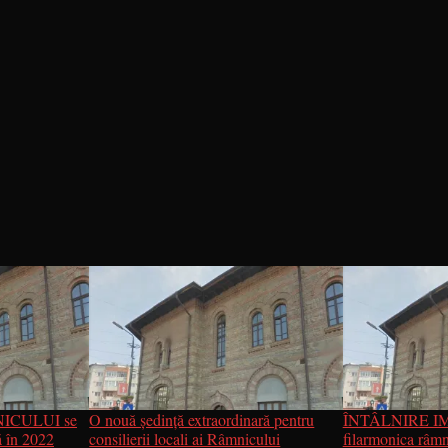
ICULUI se
O nouă ședință extraordinară pentru
ÎNTÂLNIRE I
ă în 2022
consilierii locali ai Râmnicului
filarmonica râm