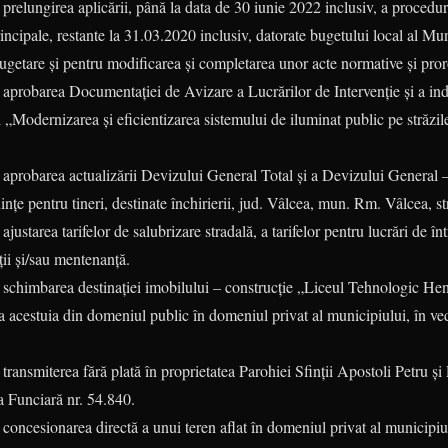
 prelungirea aplicării, până la data de 30 iunie 2022 inclusiv, a proceduri
rincipale, restante la 31.03.2020 inclusiv, datorate bugetului local al 
bugetare și pentru modificarea și completarea unor acte normative și pr
d aprobarea Documentației de Avizare a Lucrărilor de Intervenție și a in
ii „Modernizarea și eficientizarea sistemului de iluminat public pe străzil
d aprobarea actualizării Devizului General Total și a Devizului General
ințe pentru tineri, destinate închirierii, jud. Vâlcea, mun. Rm. Vâlcea, s
justarea tarifelor de salubrizare stradală, a tarifelor pentru lucrări de într
ații și/sau mentenanță.
d schimbarea destinației imobilului – construcție „Liceul Tehnologic Hen
a acestuia din domeniul public în domeniul privat al municipiului, în ved
transmiterea fără plată în proprietatea Parohiei Sfinții Apostoli Petru și 
a Funciară nr. 54.840.
 concesionarea directă a unui teren aflat în domeniul privat al municipiu