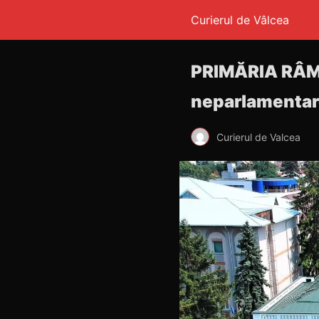
Curierul de Vâlcea
PRIMĂRIA RÂMNI
neparlamenta
Curierul de Valcea