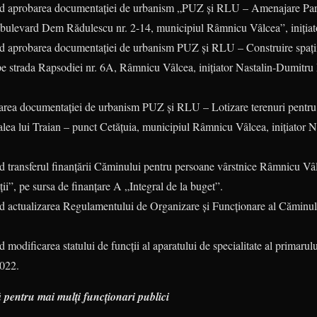
ind aprobarea documentației de urbanism „PUZ și RLU – Amenajare Park 
bulevard Dem Rădulescu nr. 2-14, municipiul Râmnicu Vâlcea”, iniți
nd aprobarea documentației de urbanism PUZ și RLU – Construire spații
) pe strada Rapsodiei nr. 6A, Râmnicu Vâlcea, inițiator Nastalin-Dumitru
barea documentației de urbanism PUZ și RLU – Lotizare terenuri pentru 
alea lui Traian – punct Cetățuia, municipiul Râmnicu Vâlcea, inițiator N
nd transferul finanțării Căminului pentru persoane vârstnice Râmnicu Vâl
ții”, pe sursa de finanțare A „Integral de la buget”.
nd actualizarea Regulamentului de Organizare și Funcționare al Căminu
d modificarea statului de funcții al aparatului de specialitate al primar
2022.
ză pentru mai mulți funcționari publici