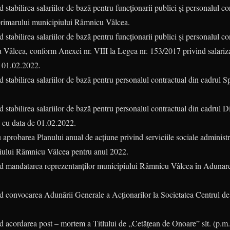
 stabilirea salariilor de bază pentru funcționarii publici și personalul co
l primarului municipiului Râmnicu Vâlcea.
 stabilirea salariilor de bază pentru funcționarii publici și personalul co
 Vâlcea, conform Anexei nr. VIII la Legea nr. 153/2017 privind salarizar
u 01.02.2022.
d stabilirea salariilor de bază pentru personalul contractual din cadrul 
d stabilirea salariilor de bază pentru personalul contractual din cadrul D
 cu data de 01.02.2022.
 aprobarea Planului anual de acțiune privind serviciile sociale administr
piului Râmnicu Vâlcea pentru anul 2022.
ind mandatarea reprezentanților municipiului Râmnicu Vâlcea în Adunare
nd convocarea Adunării Generale a Acționarilor la Societatea Centrul d
nd acordarea post – mortem a Titlului de „Cetățean de Onoare” slt. (p.