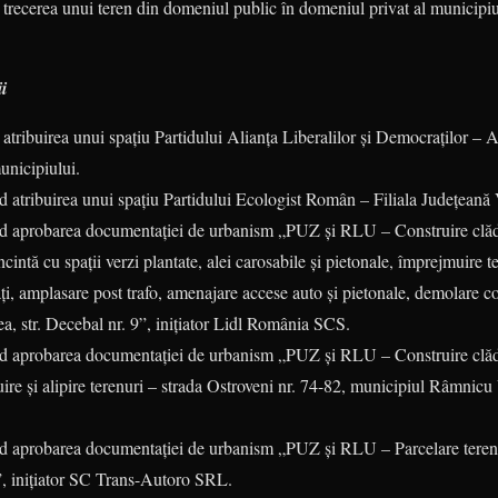
 trecerea unui teren din domeniul public în domeniul privat al municipiu
i
 atribuirea unui spațiu Partidului Alianța Liberalilor și Democraților –
unicipiului.
nd atribuirea unui spațiu Partidului Ecologist Român – Filiala Județeană
ind aprobarea documentației de urbanism „PUZ și RLU – Construire clă
ncintă cu spații verzi plantate, alei carosabile și pietonale, împrejmuire
tăți, amplasare post trafo, amenajare accese auto și pietonale, demolare c
, str. Decebal nr. 9”, inițiator Lidl România SCS.
nd aprobarea documentației de urbanism „PUZ și RLU – Construire clădir
re și alipire terenuri – strada Ostroveni nr. 74-82, municipiul Râmnicu
ind aprobarea documentației de urbanism „PUZ și RLU – Parcelare teren
, inițiator SC Trans-Autoro SRL.