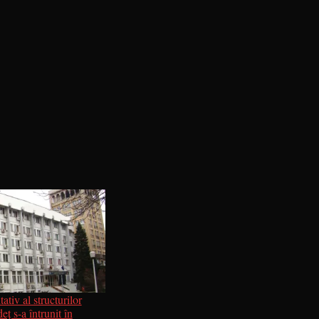
ativ al structurilor
eț s-a întrunit în