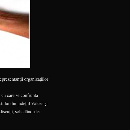
eprezentanții organizațiilor
r cu care se confruntă
ctului din județul Vâlcea și
iscuții, solicitându-le