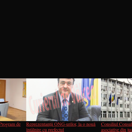
 „Program de
Reprezentanții ONG-urilor, la o nouă
Consiliul Consult
întâlnire cu prefectul
asociative din jud