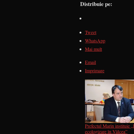
Distribuie pe:
Tweet
WhatsApp
Mai mult
Email
Imprimare
Prefectul Marin instituie
ecologizare în Vâlcea”