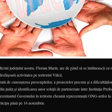
ectul județului nostru, Florian Marin, are de gând să se întâlnească cu r
sfășoară activitatea pe teritoriul Vâlcii.
ntată de cunoașterea preocupărilor, a proiectelor precum și a dificultățilo
 județ și identificarea unor soluții de parteneriate între Instituția Prefe
rezentantul Guvernului în teritoriu cheamă reprezentanții ONG-urilor la d
articipa până pe 16 noiembrie.