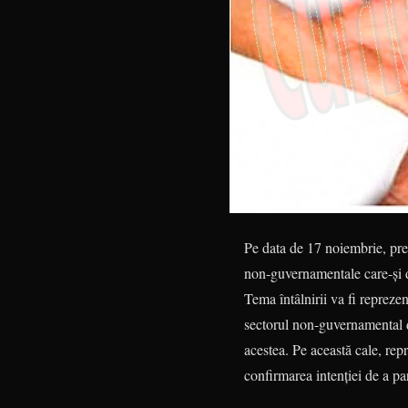
Pe data de 17 noiembrie, pref
non-guvernamentale care-și de
Tema întâlnirii va fi repreze
sectorul non-guvernamental din
acestea. Pe această cale, rep
confirmarea intenției de a p