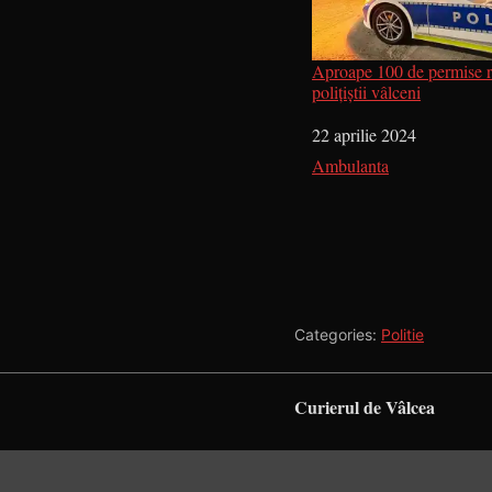
Aproape 100 de permise r
polițiștii vâlceni
Dată
22 aprilie 2024
În legătură cu
Ambulanta
Categories:
Politie
Curierul de Vâlcea