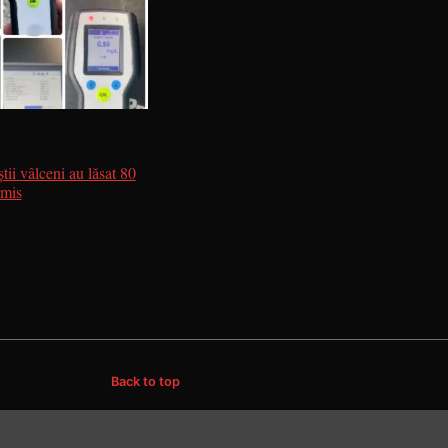
iștii vâlceni au lăsat 80
rmis
Back to top