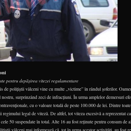
toni
nute pentru depășirea vitezei regulamentare
 de polițiștii vâlceni vine cu multe „victime” în rândul șoferilor. Oamen
 nostru, surprinzând zeci de infracțiuni. În urma amplelor demersuri efec
ntravenționale, cu o valoare totală de peste 100.000 de lei. Dintre toate
i regimului legal de viteză. De altfel, tot viteza excesivă a reprezentat c
 cele 50 suspendate în total. Alte 16 au fost reținute pentru consum de al
ițiștii vâlceni mai informează că, tot în urma acestor activități, au fost re