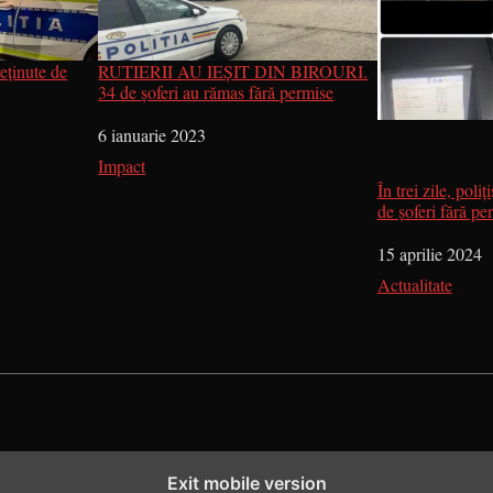
eținute de
RUTIERII AU IEȘIT DIN BIROURI.
34 de șoferi au rămas fără permise
Dată
6 ianuarie 2023
În legătură cu
Impact
În trei zile, poliț
de șoferi fără pe
Dată
15 aprilie 2024
În legătură cu
Actualitate
Exit mobile version