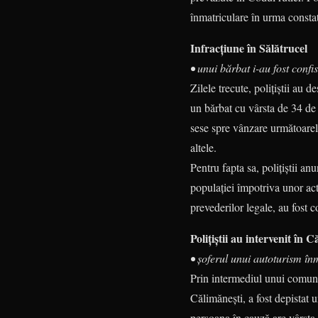
înmatriculare în urma constat
Infracțiune în Sălătrucel
• unui bărbat i-au fost confi
Zilele trecute, polițiștii au 
un bărbat cu vârsta de 34 de 
sese spre vânzare următoa­rele
altele.
Pentru fapta sa, polițiștii a
popula­ţiei împotriva unor ac
prevederilor legale, au fost c
Polițiștii au intervenit în 
• șoferul unui autoturism înm
Prin intermediul unui comunic
Călimănești, a fost depistat 
persoana în cauză are vârsta 