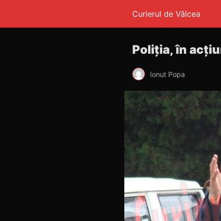
Curierul de Vâlcea
Poliția, în acți
Ionut Popa