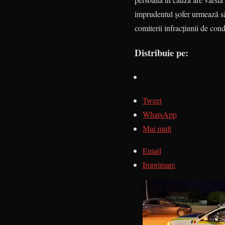
imprudentul șofer urmează să 
comiterii infracțiunii de con
Distribuie pe:
Tweet
WhatsApp
Mai mult
Email
Imprimare