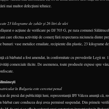
ării mai multor defecțiuni tehnice.
scate 23 kilograme de zahăr și 26 litri de ulei
desfășurat o acțiune de verificare pe DJ 703 G, pe raza comunei Să­lă­truce
ani care efectua activități de comerț fără respectarea niciuneia dintre pre
 bunuri: vase metalice emailate, recipiente din plastic, 23 kilograme de z
nunță că bărbatul a fost amendat, în conformitate cu prevederile Legii nr. 
tivităţi comer­ciale ilicite. De asemenea, toate produsele expuse spre vân
onfiscate.
Călimănești
atriculat în Bulgaria este cercetat penal
at de presă dat publicității luni, reprezentanții IPJ Vâlcea anunță că, re
un bărbat care conducea deși avea permisul suspendat. Din primele verifică
de 35 de ani și se afla la volanul unui autoturism înmatriculat în Bulgari