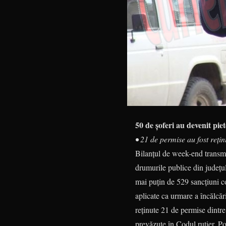
50 de șoferi au devenit pie
• 21 de permise au fost reți
Bilanțul de week-end transmis
drumurile publice din județul
mai puțin de 529 sancțiuni co
aplicate ca urmare a încălcări
reținute 21 de permise dintre
prevăzute în Codul rutier. Pol