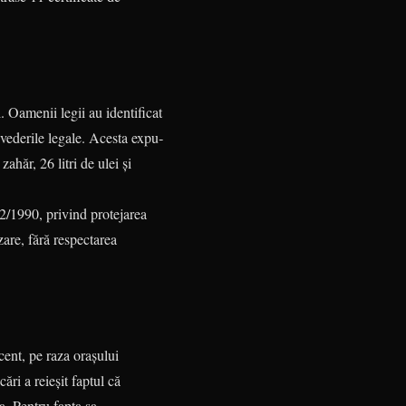
l. Oamenii legii au identificat
­vederile legale. Acesta expu­
ahăr, 26 litri de ulei şi
12/1990, privind protejarea
zare, fără respectarea
cent, pe raza orașului
ri a reieșit faptul că
a. Pentru fapta sa,