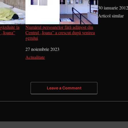
Dată
30 ianuarie 201
În legătură cu
Articol similar
găzduite la
Numărul persoanelor fără adăpost din
ă „Ioana”
Centrul „Ioana” a crescut după venirea
gerului
Dată
27 noiembrie 2023
În legătură cu
Actualitate
Leave a Comment