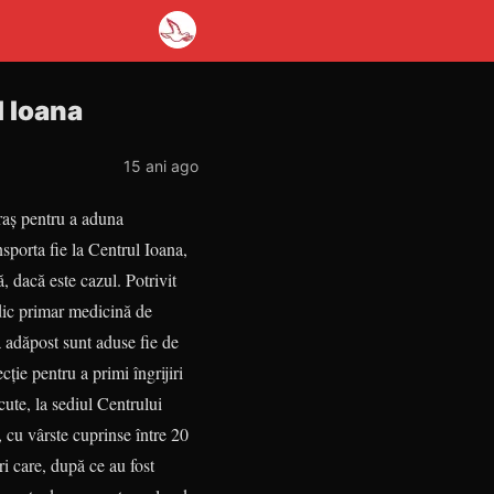
l Ioana
15 ani ago
raş pentru a aduna
nsporta fie la Centrul Ioana,
, dacă este cazul. Potrivit
edic primar medicină de
 adăpost sunt aduse fie de
cţie pentru a primi îngrijiri
cute, la sediul Centrului
 cu vârste cuprinse între 20
ri care, după ce au fost