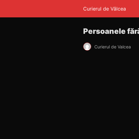
Curierul de Vâlcea
Persoanele fără
Curierul de Valcea