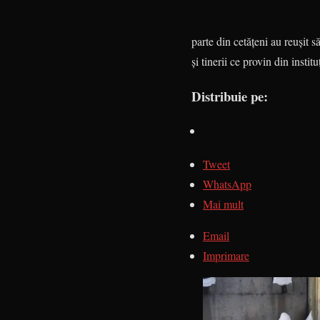
parte din cetăţeni au reuşit s
şi tinerii ce provin din instit
Distribuie pe:
Tweet
WhatsApp
Mai mult
Email
Imprimare