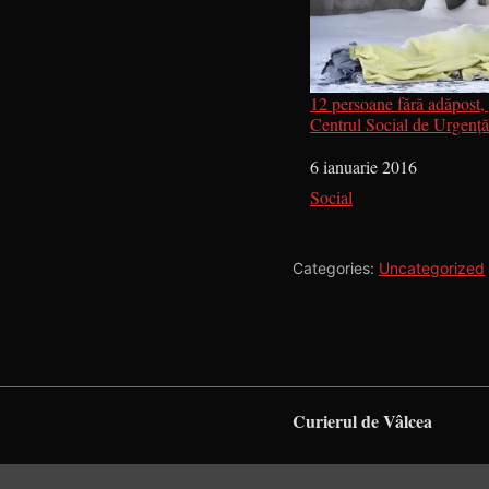
12 persoane fără adăpost, 
Centrul Social de Urgenţ
Dată
6 ianuarie 2016
În legătură cu
Social
Categories:
Uncategorized
Curierul de Vâlcea