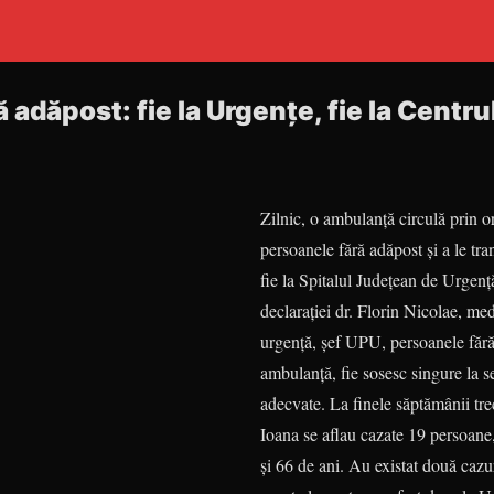
 adăpost: fie la Urgenţe, fie la Centru
Zilnic, o ambulanţă circulă prin o
persoanele fără adăpost şi a le tra
fie la Spitalul Judeţean de Urgenţă
declaraţiei dr. Florin Nicolae, m
urgenţă, şef UPU, persoanele fără
ambulanţă, fie sosesc singure la se
adecvate. La finele săptămânii tre
Ioana se aflau cazate 19 persoane,
şi 66 de ani. Au existat două cazu