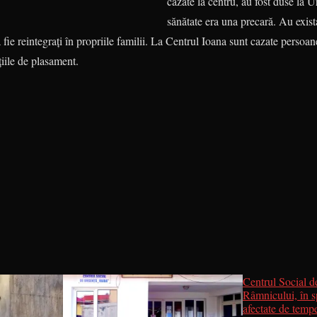
cazate la centru, au fost duse la 
sănătate era una precară. Au exista
ă fie reintegraţi în propriile familii. La Centrul Ioana sunt cazate persoa
uţiile de plasament.
Centrul Social d
Râmnicului, în s
afectate de tempe