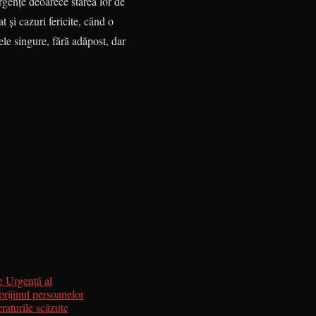
Urgenţe deoarece starea lor de
t şi cazuri fericite, când o
nele singure, fără adăpost, dar
e Urgenţă al
prijinul persoanelor
raturile scăzute