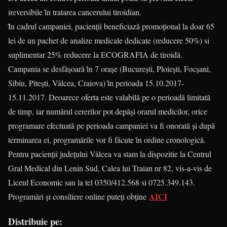
ireversibile ȋn tratarea cancerului tiroidian.
Ȋn cadrul campaniei, pacienţii beneficiază promoţional la doar 65
lei de un pachet de analize medicale dedicate (reducere 50%) si
suplimentar 25% reducere la ECOGRAFIA de tiroidă.
Campania se desfășoară ȋn 7 orașe (București, Ploiești, Focșani,
Sibiu, Pitești, Vâlcea, Craiova) ȋn perioada 15.10.2017-
15.11.2017. Deoarece oferta este valabilă pe o perioadă limitată
de timp, iar numărul cererilor pot depăși orarul medicilor, orice
programare efectuată pe perioada campaniei va fi onorată și după
terminarea ei, programările vor fi făcute ȋn ordine cronologică.
Pentru pacienții județului Vâlcea va stam la dispozitie la Centrul
Gral Medical din Lenin Sud, Calea lui Traian nr 82, vis-a-vis de
Liceul Economic sau la tel 0350/412.568 si 0725.349.143.
AICI
Programări și consiliere online puteți obține
Distribuie pe: