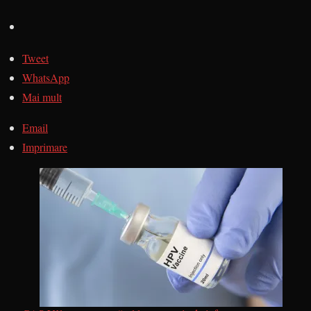
Tweet
WhatsApp
Mai mult
Email
Imprimare