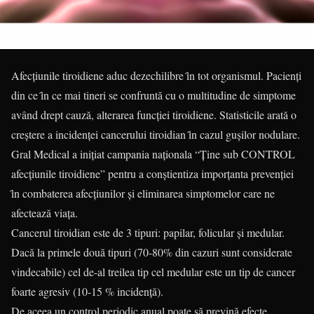
Afecţiunile tiroidiene aduc dezechilibre ȋn tot organismul. Pacienţi
din ce ȋn ce mai tineri se confruntă cu o multitudine de simptome
având drept cauză, alterarea funcţiei tiroidiene. Statisticile arată o
creștere a incidenţei cancerului tiroidian ȋn cazul gușilor nodulare.
Gral Medical a iniţiat campania naţionala “Ţine sub CONTROL
afecţiunile tiroidiene” pentru a conștientiza imporţanta prevenţiei
ȋn combaterea afecţiunilor și eliminarea simptomelor care ne
afectează viaţa.
Cancerul tiroidian este de 3 tipuri: papilar, folicular și medular.
Dacă la primele două tipuri (70-80% din cazuri sunt considerate
vindecabile) cel de-al treilea tip cel medular este un tip de cancer
foarte agresiv (10-15 % incidenţă).
De aceea un control periodic anual poate să prevină efecte