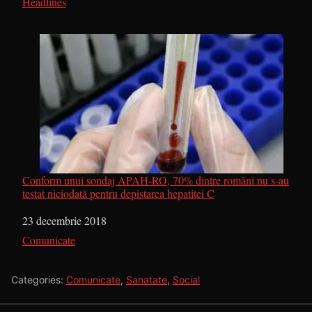
În legătură cu
Headlines
Conform unui sondaj APAH-RO, 70% dintre români nu s-au
testat niciodată pentru depistarea hepatitei C
Dată
23 decembrie 2018
În legătură cu
Comunicate
Categories:
Comunicate
,
Sanatate
,
Social