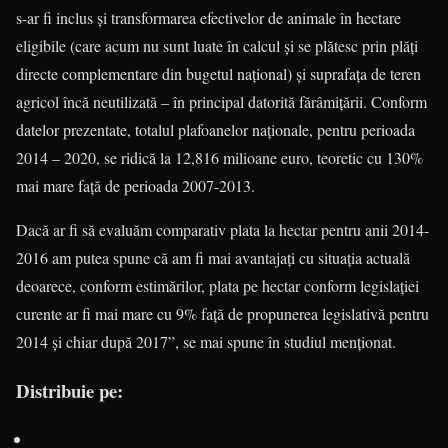
s-ar fi inclus şi transformarea efectivelor de animale în hectare
eligibile (care acum nu sunt luate în calcul şi se plătesc prin plăţi
directe complementare din bugetul naţional) şi suprafaţa de teren
agricol încă neutilizată – în principal datorită fărâmiţării. Conform
datelor prezentate, totalul plafoanelor naţionale, pentru perioada
2014 – 2020, se ridică la 12,816 milioane euro, teoretic cu 130%
mai mare faţă de perioada 2007-2013.
Dacă ar fi să evaluăm comparativ plata la hectar pentru anii 2014-
2016 am putea spune că am fi mai avantajaţi cu situaţia actuală
deoarece, conform estimărilor, plata pe hectar conform legislaţiei
curente ar fi mai mare cu 9% faţă de propunerea legislativă pentru
2014 şi chiar după 2017”, se mai spune în studiul menţionat.
Distribuie pe: