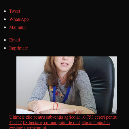
Tweet
WhatsApp
Mai mult
Email
Imprimare
Ultimele zile pentru subvenția agricolă: 16.753 cereri pentru
44.157,08 hectare, cu mai puțin de o săptămână până la
expirarea termenului