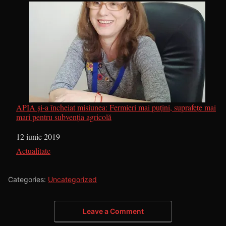
APIA și-a încheiat misiunea: Fermieri mai puțini, suprafețe mai
mari pentru subvenția agricolă
Dată
12 iunie 2019
În legătură cu
Actualitate
Categories:
Uncategorized
Leave a Comment