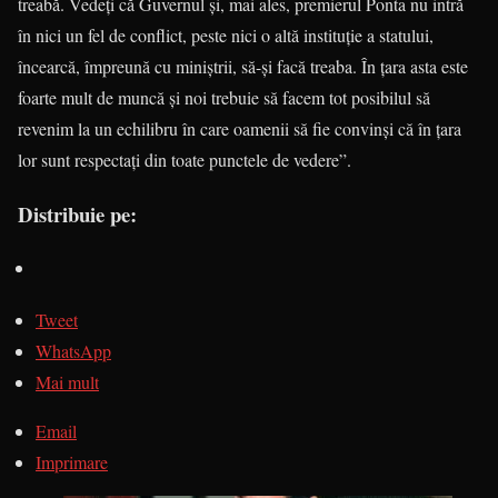
treabă. Vedeţi că Guvernul şi, mai ales, premierul Ponta nu intră
în nici un fel de conflict, peste nici o altă instituţie a statului,
încearcă, împreună cu miniştrii, să-şi facă treaba. În ţara asta este
foarte mult de muncă şi noi trebuie să facem tot posibilul să
revenim la un echilibru în care oamenii să fie convinşi că în ţara
lor sunt respectaţi din toate punctele de vedere”.
Distribuie pe:
Tweet
WhatsApp
Mai mult
Email
Imprimare