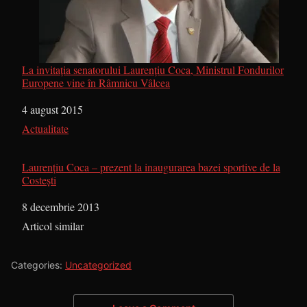
La invitația senatorului Laurențiu Coca, Ministrul Fondurilor
Europene vine în Râmnicu Vâlcea
Dată
4 august 2015
În legătură cu
Actualitate
Laurenţiu Coca – prezent la inaugurarea bazei sportive de la
Costeşti
Dată
8 decembrie 2013
În legătură cu
Articol similar
Categories:
Uncategorized