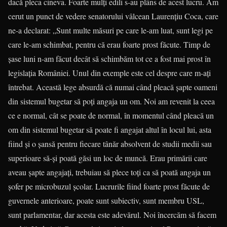
dacă pleca cineva. Foarte mulţi edili s-au plâns de acest lucru. Am
cerut un punct de vedere senatorului vâlcean Laurenţiu Coca, care
ne-a declarat: „Sunt multe măsuri pe care le-am luat, sunt legi pe
care le-am schimbat, pentru că erau foarte prost făcute. Timp de
şase luni n-am făcut decât să schimbăm tot ce a fost mai prost în
legislaţia României. Unul din exemple este cel despre care m-aţi
întrebat. Această lege absurdă că numai când pleacă şapte oameni
din sistemul bugetar să poţi angaja un om. Noi am revenit la ceea
ce e normal, cât se poate de normal, în momentul când pleacă un
om din sistemul bugetar să poate fi angajat altul în locul lui, asta
fiind şi o şansă pentru fiecare tânăr absolvent de studii medii sau
superioare să-şi poată găsi un loc de muncă. Erau primării care
aveau şapte angajaţi, trebuiau să plece toţi ca să poată angaja un
şofer pe microbuzul şcolar. Lucrurile fiind foarte prost făcute de
guvernele anterioare, poate sunt subiectiv, sunt membru USL,
sunt parlamentar, dar acesta este adevărul. Noi încercăm să facem