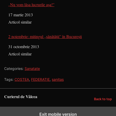
„Nu vom lăsa lucrurile aşa!”
Dată
17 martie 2013
În legătură cu
Articol similar
2 noiembrie: mitingul „sănătății” în București
Dată
31 octombrie 2013
În legătură cu
Articol similar
Categories:
Sanatate
Tags:
COSTEA
,
FEDERATIE
,
sanitas
Curierul de Vâlcea
Back to top
Exit mobile version