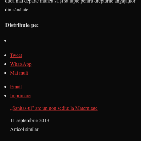
ducă mai departe munca sa și să lupte pentru drepturile angajaților
din sănătate.
Distribuie pe:
Tweet
WhatsApp
Mai mult
Email
Imprimare
„Sanitas-ul” are un nou sediu: la Maternitate
Dată
11 septembrie 2013
În legătură cu
Articol similar