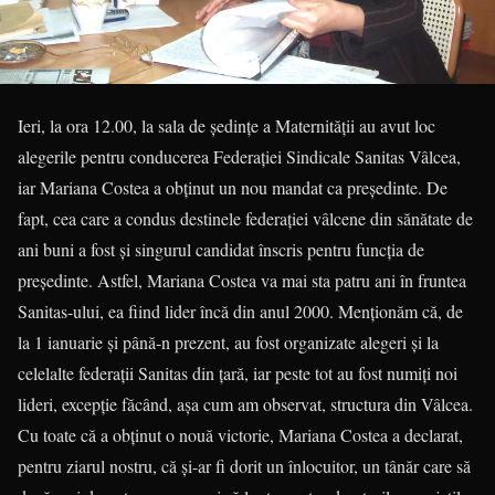
Ieri, la ora 12.00, la sala de ședințe a Maternității au avut loc
alegerile pentru conducerea Federației Sindicale Sanitas Vâlcea,
iar Mariana Costea a obținut un nou mandat ca președinte. De
fapt, cea care a condus destinele federației vâlcene din sănătate de
ani buni a fost și singurul candidat înscris pentru funcția de
președinte. Astfel, Mariana Costea va mai sta patru ani în fruntea
Sanitas-ului, ea fiind lider încă din anul 2000. Menționăm că, de
la 1 ianuarie și până-n prezent, au fost organizate alegeri și la
celelalte federații Sanitas din țară, iar peste tot au fost numiți noi
lideri, excepție făcând, așa cum am observat, structura din Vâlcea.
Cu toate că a obținut o nouă victorie, Mariana Costea a declarat,
pentru ziarul nostru, că și-ar fi dorit un înlocuitor, un tânăr care să