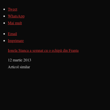
Tweet
WhatsApp
Mai mult
Email
Imprimare
Ionela Stanca a semnat cu o echipă din Franţa
Dată
12 martie 2013
În legătură cu
Articol similar