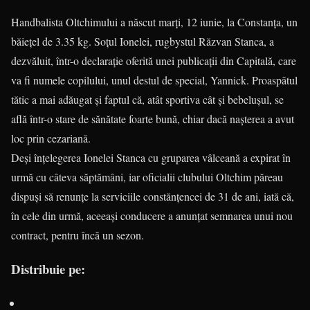
Handbalista Oltchimului a născut marţi, 12 iunie, la Constan­ţa, un
băieţel de 3.35 kg. Soţul Ionelei, rugbystul Răzvan Stanca, a
dezvăluit, într-o declaraţie oferită unei publicaţii din Capitală, care
va fi numele copilului, unul destul de special, Yannick. Proaspătul
tătic a mai adăugat şi faptul că, atât sportiva cât şi bebeluşul, se
află într-o stare de sănătate foarte bună, chiar dacă naşterea a avut
loc prin cezariană.
Deşi înţelegerea Ionelei Stanca cu gruparea vâlceană a expirat în
urmă cu câteva săptămâni, iar oficialii clubului Oltchim păreau
dispuşi să renunţe la serviciile constănţencei de 31 de ani, iată că,
în cele din urmă, aceeaşi cond­u­cere a anunţat semnarea unui nou
contract, pentru încă un sezon.
Distribuie pe: