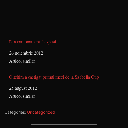
Din cantonament, la spital
Dată
26 noiembrie 2012
În legătură cu
Articol similar
Oltchim a câştigat primul meci de la Szabella Cup
Dată
25 august 2012
În legătură cu
Articol similar
Categories:
Uncategorized