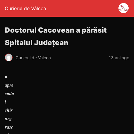
Curierul de Vâlcea
Doctorul Cacovean a părăsit
Spitalul Judeţean
Curierul de Valcea
13 ani ago
•
apre
ciatu
l
chir
urg
vasc