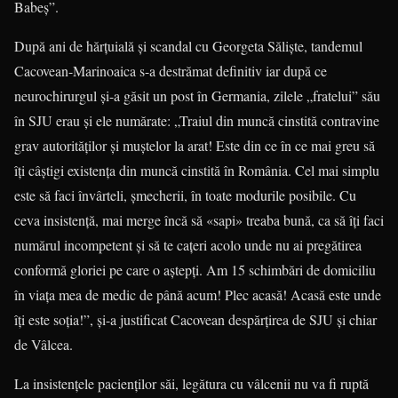
Babeş”.
După ani de hărţuială şi scandal cu Georgeta Sălişte, tandemul
Caco­vean-Marinoaica s-a destrămat definitiv iar după ce
neurochirurgul şi-a găsit un post în Germania, zilele „fratelui” său
în SJU erau şi ele numărate: „Traiul din muncă cinstită contravine
grav autorităţilor şi muştelor la arat! Este din ce în ce mai greu să
îţi câştigi existenţa din muncă cinstită în România. Cel mai simplu
este să faci învârteli, şmecherii, în toate modurile posi­bile. Cu
ceva insistenţă, mai merge încă să «sapi» treaba bună, ca să îţi faci
numărul incompetent şi să te caţeri acolo unde nu ai pregătirea
conformă gloriei pe care o aştepţi. Am 15 schimbări de domiciliu
în viaţa mea de medic de până acum! Plec acasă! Acasă este unde
îţi este soţia!”, şi-a justificat Cacovean despărţirea de SJU şi chiar
de Vâlcea.
La insistenţele pacienţilor săi, legătura cu vâlcenii nu va fi ruptă