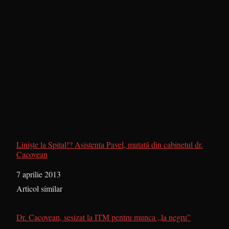
Liniște la Spital!? Asistenta Pavel, mutată din cabinetul dr.
Cacovean
Dată
7 aprilie 2013
În legătură cu
Articol similar
Dr. Cacovean, sesizat la ITM pentru munca „la negru”