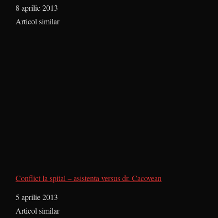
Dată
8 aprilie 2013
În legătură cu
Articol similar
Conflict la spital – asistenta versus dr. Cacovean
Dată
5 aprilie 2013
În legătură cu
Articol similar