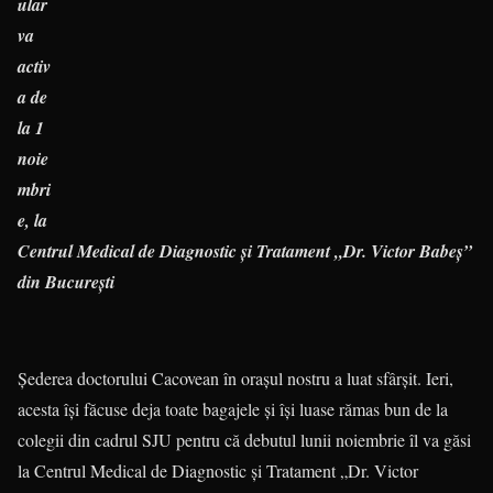
ular
va
activ
a de
la 1
noie
mbri
e, la
Centrul Medical de Diagnostic şi Tratament „Dr. Victor Babeş”
din Bucureşti
Şederea doctorului Cacovean în oraşul nostru a luat sfârşit. Ieri,
acesta îşi făcuse deja toate bagajele şi îşi luase rămas bun de la
colegii din cadrul SJU pentru că debutul lunii noiembrie îl va găsi
la Centrul Medical de Diagnostic şi Tratament „Dr. Victor