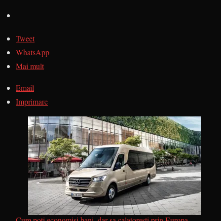
Tweet
WhatsApp
Mai mult
Email
Imprimare
Cum poti economisi bani, dar sa calatoresti prin Europa