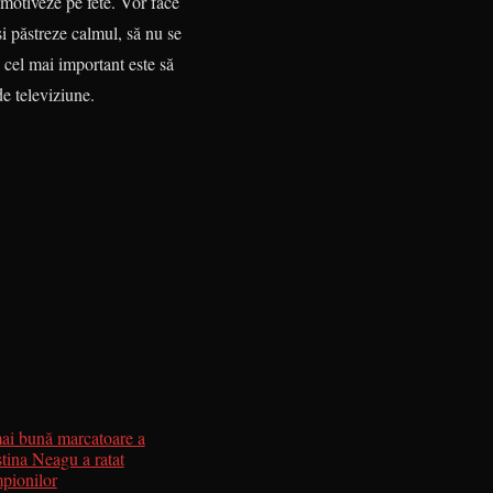
 motiv­eze pe fete. Vor face
i păstreze calmul, să nu se
 cel mai important este să
 tele­vi­ziune.
mai bună marcatoare a
stina Neagu a ratat
mpionilor