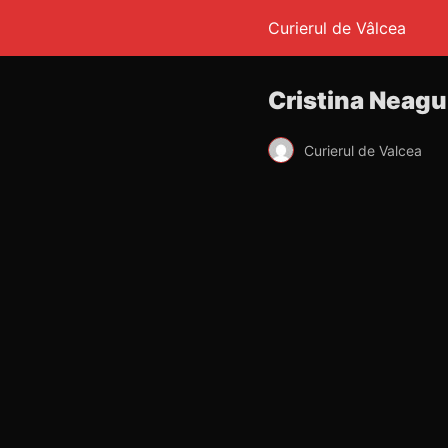
Curierul de Vâlcea
Cristina Neagu 
Curierul de Valcea