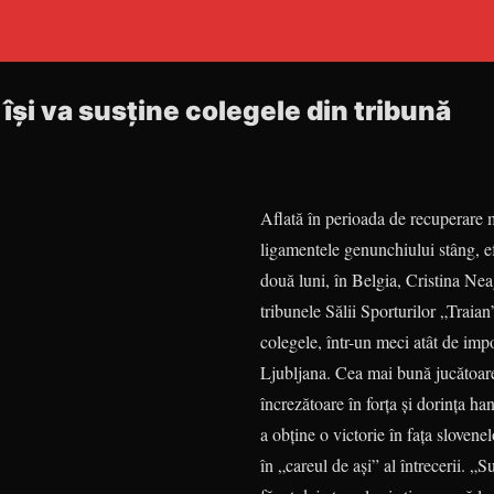
îşi va susţine colegele din tribună
Aflată în perioada de recuperare 
ligamentele genunchiului stâng, e
două luni, în Belgia, Cristina Nea
tribunele Sălii Sporturilor „Traian”
colegele, într-un meci atât de im
Ljubljana. Cea mai bună jucă­toare
încre­ză­toare în forţa şi dorinţa h
a obţine o victorie în faţa slovene
în „careul de aşi” al între­cerii. „