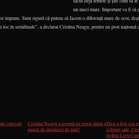
făcut deja temele şi ştie cum să le
un meci mare. Important va fi să-ş
vor impune. Sunt sigură că putem să facem o diferenţă mare de scor, deşi
loc în semifinale”, a declarat Cristina Nea­gu, pentru un post naţional de
jat colegele
Cristina Neagu a revenit pe teren după o
Deşi a fost cea 
pauză de douăzeci de luni!
echipei sale, Cri
trofeul Ligii Ca