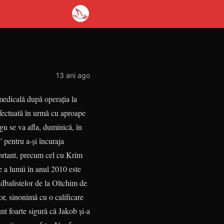
13 ani ago
medicală după operaţia la
fectuată în urmă cu aproape
gu se va afla, duminică, în
 pen­­tru a-şi încuraja
portant, precum cel cu Krim
 a lumii în anul 2010 este
andbalis­telor de la Oltchim de
lor, sinonimă cu o calificare
Sunt foarte sigură că Jakob şi-a