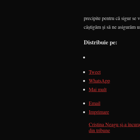
precipite pentru că sigur se 
câştigăm şi să ne asigurăm un 
Distribuie pe:
Tweet
WhatsApp
Mai mult
Email
Imprimare
Cristina Neagu şi-a încura
din tribune