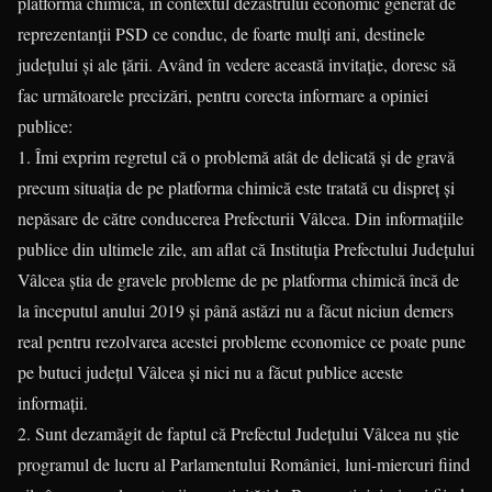
platforma chimică, în contextul dezastrului economic generat de
reprezentanții PSD ce conduc, de foarte mulți ani, destinele
județului și ale țării. Având în vedere această invitație, doresc să
fac următoarele precizări, pentru corecta informare a opiniei
publice:
1. Îmi exprim regretul că o problemă atât de delicată și de gravă
precum situația de pe platforma chimică este tratată cu dispreț și
nepăsare de către conducerea Prefecturii Vâlcea. Din informațiile
publice din ultimele zile, am aflat că Instituția Prefectului Județului
Vâlcea știa de gravele probleme de pe platforma chimică încă de
la începutul anului 2019 și până astăzi nu a făcut niciun demers
real pentru rezolvarea acestei probleme economice ce poate pune
pe butuci județul Vâlcea și nici nu a făcut publice aceste
informații.
2. Sunt dezamăgit de faptul că Prefectul Județului Vâlcea nu știe
programul de lucru al Parlamentului României, luni-miercuri fiind