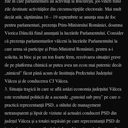
zile în care parlamentarii au activități la București, joi-vineri fiind
zile destinate activităților din circumscripțiile electorale. Mai mult
decât atât, săptămâna 16 – 19 septembrie se anunța una de foc
pentru parlamentari, prezența Prim-Ministrului României, doamna
Viorica Dăncilă fiind anunțată la lucrările Parlamentului. Consider
că prezența parlamentarilor vâlceni la lucrările Parlamentului la
care urma să participe și Prim-Ministrul României, pentru a-i
solicita, în bloc și pe un ton foarte ferm, rezolvarea situației grave
de pe platforma chimică ar putea avea un ecou mai puternic decât
„nimicul” făcut până acum de Instituția Prefectului Județului
Vâlcea și de conducerea CJ Vâlcea.
3. Situația tragică în care se află astăzi economia județului Vâlcea
este rezultatul politicii de a ascunde „gunoiul sub preș” pe care o
practică reprezentanții PSD, a stilului de management
netransparent și lipsit de viziune al actualei conduceri PSD din
județul Vâlcea și a totalei nepăsări pe care reprezentanții PSD de