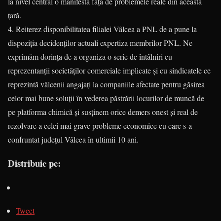
la nivel central o manifestă față de problemele reale din această
țară.
4. Reiterez disponibilitatea filialei Vâlcea a PNL de a pune la
dispoziția decidenților actuali expertiza membrilor PNL. Ne
exprimăm dorința de a organiza o serie de întâlniri cu
reprezentanții societăților comerciale implicate și cu sindicatele ce
reprezintă vâlcenii angajați la companiile afectate pentru găsirea
celor mai bune soluții în vederea păstrării locurilor de muncă de
pe platforma chimică și susținem orice demers onest și real de
rezolvare a celei mai grave probleme economice cu care s-a
confruntat județul Vâlcea în ultimii 10 ani.
Distribuie pe:
Tweet