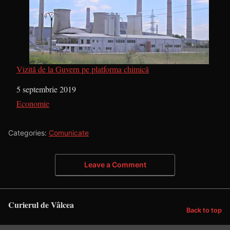
Vizită de la Guvern pe platforma chimică
Dată
5 septembrie 2019
În legătură cu
Economie
Categories:
Comunicate
Leave a Comment
Curierul de Vâlcea
Back to top