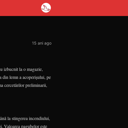
15 ani ago
diu izbucnit la o magazie,
ra din lemn a acoperișului, pe
cercetărilor preli­mi­narii,
ână la stingerea incendiului,
ei. Valoarea pagubelor este