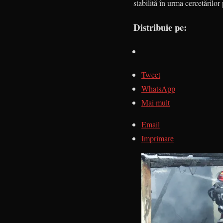
stabilită în urma cer­cetărilo
Distribuie pe:
Tweet
WhatsApp
Mai mult
Email
Imprimare