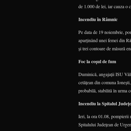
de 1.000 de lei, iar cauza o 
Incendiu în Râmnic
Pe data de 19 noiembrie, pom­p
aparținând unei femei din Râmn
și trei contoare de măsură ener
Foc la coșul de fum
Duminică, angajații ISU Vâlc
cetățean din comuna Ionești, 
probabilă, stabilită în urma c
Incendiu la Spitalul Județ
Ieri, la ora 01.08, pompierii 
Spi­talului Județean de Urgenț