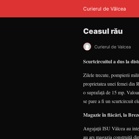
Curierul de Vâlcea
Ceasul rău
Curierul de Valcea
Scurtcircuitul a dus la dis
Zilele trecute, pompierii mili
proprietatea unei femei din R
o suprafață de 15 mp. Valoare
se pare a fi un scurtcircuit el
Magazie în flăcări, la Brez
Angajații ISU Vâlcea au inter
au ars magazia construită di