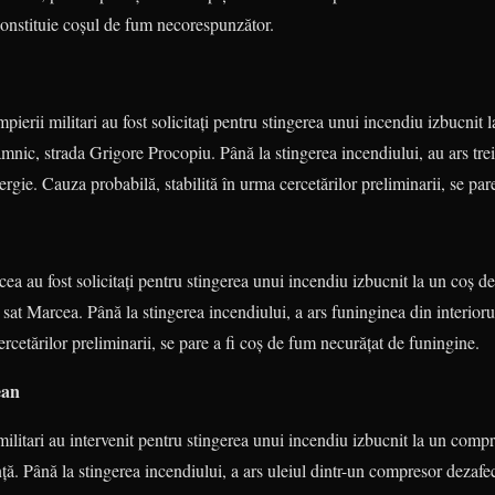
constituie coșul de fum necorespunzător.
ierii militari au fost solicitați pentru stingerea unui incendiu izbucnit l
ic, strada Gri­go­re Procopiu. Până la stinge­rea in­cendiului, au ars trei
gie. Cauza proba­bilă, stabilită în urma cercetărilor pre­liminarii, se pare 
ea au fost solicitați pentru stingerea unui incendiu izbucnit la un coș 
sat Marcea. Până la stingerea incendiului, a ars funin­ginea din interio
ercetărilor preliminarii, se pare a fi coş de fum necurăţat de funingine.
ean
militari au intervenit pentru stinge­rea unui incendiu izbucnit la un com­p
ă. Până la stingerea incendiului, a ars uleiul dintr-un compresor deza­fec