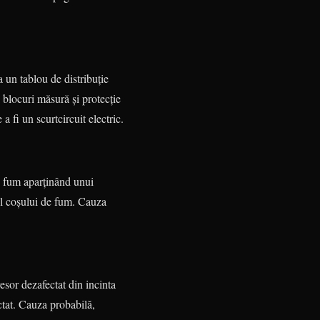
a un tablou de distribuție
 blocuri mă­sură și protecție
a fi un scurtcir­cuit electric.
de fum aparținând unui
rul coşului de fum. Cauza
resor dezafectat din incinta
­tat. Cau­za probabilă,