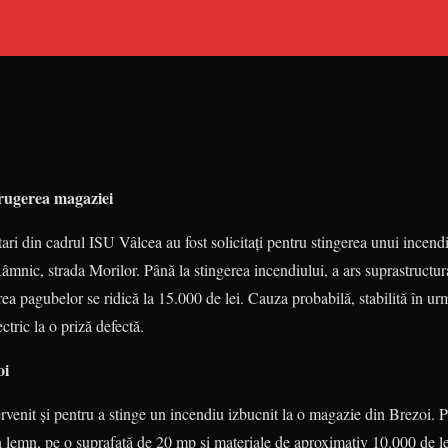
trugerea magaziei
tari din cadrul ISU Vâlcea au fost soli­citați pentru stingerea unui incen
âmnic, strada Morilor. Până la stingerea incendiu­lui, a ars suprastructu
a pagubelor se ridică la 15.000 de lei. Cauza probabilă, stabilită în urma 
ectric la o priză defectă.
oi
­venit și pentru a stinge un incendiu izbucnit la o magazie din Brezoi. P
n lemn, pe o suprafață de 20 mp și materiale de aproximativ 10.000 de l