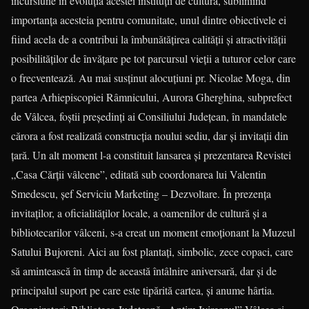
incursiune în evoluția acestei instituții de cultură, subliniind
importanța acesteia pentru comunitate, unul dintre obiectivele ei
fiind acela de a contribui la îmbunătăţirea calităţii și atractivităţii
posibilităţilor de învăţare pe tot parcursul vieţii a tuturor celor care
o frecventează. Au mai susținut alocuțiuni pr. Nicolae Moga, din
partea Arhiepiscopiei Râmnicului, Aurora Gherghina, subprefect
de Vâlcea, foștii președinți ai Consiliului Județean, în mandatele
cărora a fost realizată construcția noului sediu, dar și invitații din
țară. Un alt moment l-a constituit lansarea și prezen­tarea Revistei
„Casa Cărții vâlcene”, editată sub coordonarea lui Valentin
Smedescu, șef Serviciu Marketing – Dezvoltare. În prezența
invitaților, a oficialităților locale, a oamenilor de cultură și a
bibliotecarilor vâlceni, s-a creat un moment emoționant la Muzeul
Satului Bujoreni. Aici au fost plantați, simbolic, zece copaci, care
să amintească în timp de această întâlnire aniversară, dar și de
principalul suport pe care este tipărită cartea, și anume hârtia.