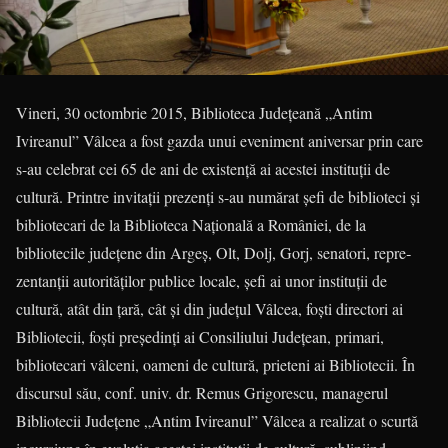
Vineri, 30 octombrie 2015, Biblioteca Județeană „Antim
Ivireanul” Vâlcea a fost gazda unui eveniment aniversar prin care
s-au celebrat cei 65 de ani de existență ai acestei instituții de
cultură. Printre invitații prezenți s-au numărat șefi de biblioteci și
bibliotecari de la Biblioteca Națională a României, de la
bibliotecile județene din Argeș, Olt, Dolj, Gorj, senatori, repre­
zentanții autorităților publice locale, șefi ai unor instituții de
cultură, atât din țară, cât și din județul Vâlcea, foști directori ai
Bibliotecii, foști președinți ai Consiliului Județean, primari,
bibliotecari vâlceni, oameni de cultură, prieteni ai Bibliotecii. În
discursul său, conf. univ. dr. Remus Grigorescu, managerul
Bibliotecii Județene „Antim Ivireanul” Vâlcea a realizat o scurtă