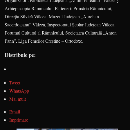
Organizatori: Biblioteca Județeană „Antim Ivireanul” Vâlcea și
Arhiepiscopia Râmnicului. Parteneri: Primăria Râmnicului,
Direcția Silvică Vâlcea, Muzeul Județean „Aurelian
Sacerdoțeanu” Vâlcea, Inspectoratul Școlar Județean Vâlcea,
Forumul Cultural al Râmnicului, Societatea Culturală „Anton
Pann”, Liga Femeilor Creștine – Ortodoxe.
Distribuie pe:
Tweet
WhatsApp
Mai mult
Email
Imprimare