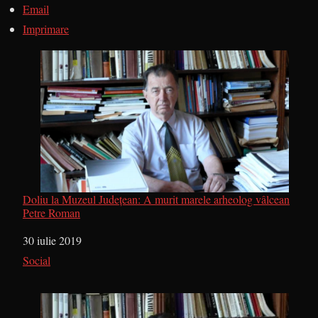
Email
Imprimare
Doliu la Muzeul Județean: A murit marele arheolog vâlcean
Petre Roman
Dată
30 iulie 2019
În legătură cu
Social