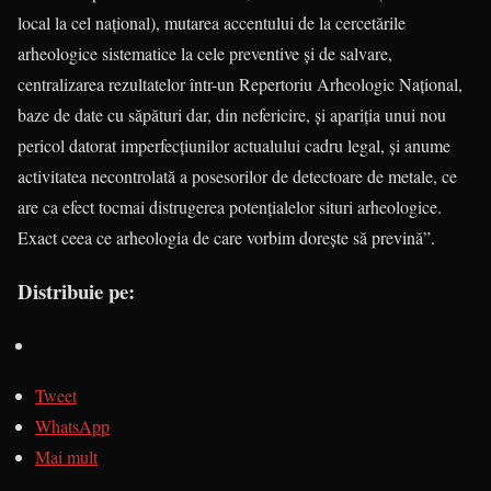
local la cel naţional), mutarea accentului de la cercetările
arheologice sistematice la cele preventive şi de salvare,
centralizarea rezultatelor într-un Repertoriu Arheologic Naţional,
baze de date cu săpături dar, din nefericire, şi apariţia unui nou
pericol datorat imperfecţiunilor actualului cadru legal, şi anume
activitatea necontrolată a posesorilor de detectoare de metale, ce
are ca efect tocmai distrugerea potenţialelor situri arheologice.
Exact ceea ce arheologia de care vorbim doreşte să prevină”.
Distribuie pe:
Tweet
WhatsApp
Mai mult