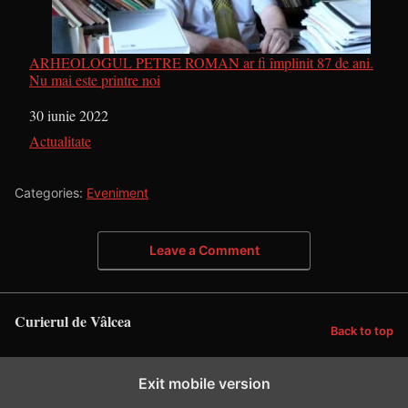
ARHEOLOGUL PETRE ROMAN ar fi împlinit 87 de ani.
Nu mai este printre noi
Dată
30 iunie 2022
În legătură cu
Actualitate
Categories:
Eveniment
Leave a Comment
Curierul de Vâlcea
Back to top
Exit mobile version