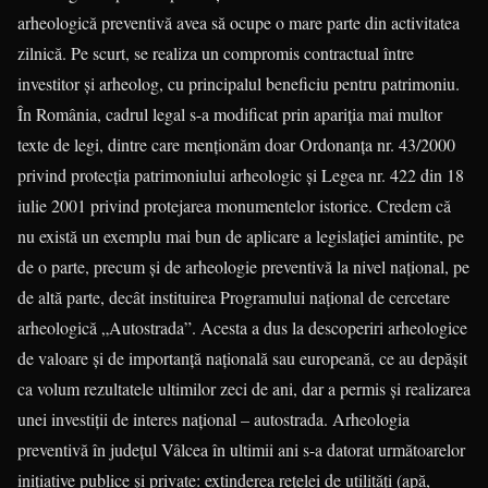
arheologică preventivă avea să ocupe o mare parte din activitatea
zilnică. Pe scurt, se realiza un compromis contractual între
investitor şi arheolog, cu principalul beneficiu pentru patrimoniu.
În România, cadrul legal s-a modificat prin apariţia mai multor
texte de legi, dintre care menţionăm doar Ordonanţa nr. 43/2000
privind protecţia patrimoniului arheologic şi Legea nr. 422 din 18
iulie 2001 privind protejarea monumentelor istorice. Credem că
nu există un exemplu mai bun de aplicare a legislaţiei amintite, pe
de o parte, precum şi de arheologie preventivă la nivel naţional, pe
de altă parte, decât instituirea Programului naţional de cercetare
arheologică „Autostrada”. Acesta a dus la descoperiri arheologice
de valoare şi de importanţă naţională sau europeană, ce au depăşit
ca volum rezultatele ultimilor zeci de ani, dar a permis şi realizarea
unei investiţii de interes naţional – autostrada. Arheologia
preventivă în judeţul Vâlcea în ultimii ani s-a datorat următoarelor
iniţiative publice şi private: extinderea reţelei de utilităţi (apă,