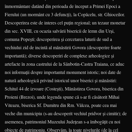
înmormântare datând din perioada de început a Primei Epoci a
Fierului (un mormânt cu 3 defuncţi), la Copăcelu, str. Ghioceilor.
Descoperirea este de interes cel puţin regional; un tezaur monetar
din sec. XVIII, cu ocazia salvării bisericii de lemn din Urşi,
comuna Popeşti; descoperirea şi cercetarea laturii de sud a
vechiului zid de incintă al mănăstirii Govora (descoperire foarte
importantă); diverse descoperiri de complexe arheologice şi
artefacte în zona castrului de la Sânbotin-Castra Traiana, ce aduc
noi informaţii despre importantul monument istoric; noi date de
natură arheologică privind istoricul unor biserici şi mănăstiri:
Schitul 44 de izvoare (Costeşti), Mănăstirea Go­vora, biserica din
Proieni (Brezoi), unde legenda spune că s-ar fi căsătorit Mihai
Viteazu, biserica Sf. Dumitru din Rm. Vâlcea, poate cea mai
veche din municipiu (s-au descoperit vechiul pridvor şi cimitir); de
asemenea, patrimoniul Muzeului Judeţean s-a îmbogăţit cu noi
obiecte de patrimoniu. Observăm, la toate nivelurile (de la cel