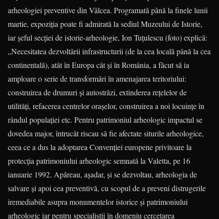
arheologiei preventive din Vâlcea. Programată până la finele lunii
martie, expoziția poate fi admirată la sediul Muzeului de Istorie,
iar șeful secției de istorie-arheologie, Ion Tuțulescu (foto) explică:
„Nece­sitatea dezvoltării infrastructurii (de la cea locală până la cea
conti­nentală), atât în Europa cât şi în România, a făcut să ia
amploare o serie de transformări în amenajarea teritoriului:
construirea de drumuri şi autostrăzi, extinderea reţelelor de
utilităţi, refacerea centrelor oraşelor, construirea a noi locuinţe în
rândul populaţiei etc. Pentru patrimoniul arheologic impactul se
dovedea major, întrucât riscau să fie afectate siturile arheologice,
ceea ce a dus la adoptarea Convenţiei europene privitoare la
protecţia patrimoniului arheologic semnată la Valetta, pe 16
ianuarie 1992. Apăreau, aşadar, şi se dezvoltau, arheologia de
salvare şi apoi cea preventivă, cu scopul de a preveni distrugerile
iremediabile asupra monumentelor istorice şi patrimoniului
arheologic iar pentru specialiştii în domeniu cercetarea