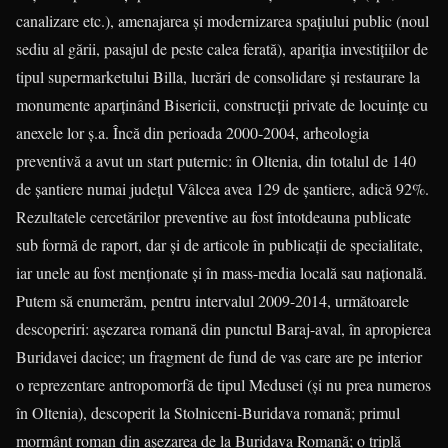
canalizare etc.), amenajarea şi modernizarea spaţiului public (noul
sediu al gării, pasajul de peste calea ferată), apariţia investiţiilor de
tipul supermarketului Billa, lucrări de consolidare şi restaurare la
monumente aparţinând Bisericii, construcţii private de locuinţe cu
anexele lor ş.a. Încă din perioada 2000-2004, arheologia
preventivă a avut un start puternic: în Oltenia, din totalul de 140
de şantiere numai judeţul Vâlcea avea 129 de şantiere, adică 92%.
Rezultatele cercetărilor preventive au fost întotdeauna publicate
sub formă de raport, dar şi de articole în publicaţii de specialitate,
iar unele au fost menţionate şi în mass-media locală sau naţională.
Putem să enu­me­răm, pentru intervalul 2009-2014, următoarele
descoperiri: aşezarea romană din punctul Baraj-aval, în apropierea
Buridavei dacice; un fragment de fund de vas care are pe interior
o reprezentare antropomorfă de tipul Medusei (şi nu prea numeros
în Oltenia), descoperit la Stolniceni-Buridava romană; primul
mormânt roman din aşezarea de la Buridava Romană; o triplă