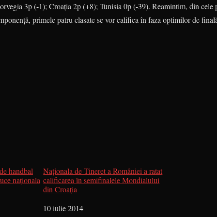
vegia 3p (-1); Croaţia 2p (+8); Tunisia 0p (-39). Rea­mintim, din cele pa
ponenţă, primele patru clasate se vor califica în faza optimilor de final
de handbal
Naţionala de Tineret a României a ratat
duce naţionala
calificarea în semifinalele Mondialului
din Croaţia
Dată
10 iulie 2014