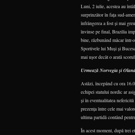
Luni, 2 iulie, acestea au înt
surprinzător în faţa sud-ame­r
înfrânge­rea a fost şi mai gre
învinse pe final, Brazilia im
bine, răzbu­nând măcar într-o
Sportivele lui Muşi şi Bu­ces
mai uşor decât o arată scorul
Urmează Norvegia şi Olan
Astăzi, începând cu ora 16.00
echipei statului nordic ar as
şi în eventualitatea nefericit
prezenţa între cele mai valo
ultima partidă contând pentru
În acest moment, după trei et