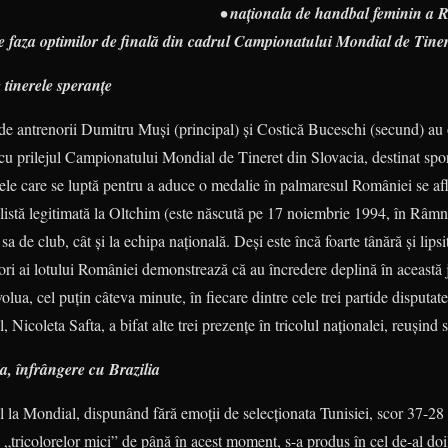
• naţionala de handbal feminin a 
ge faza optimilor de finală din cadrul Campionatului Mondial de Tiner
e tinerele speranţe
e de antrenorii Dumitru Muşi (principal) şi Costică Buceschi (secund) au
cu prilejul Campionatului Mondial de Tineret din Slovacia, des­tinat spor
cele care se luptă pentru a aduce o medalie în palmaresul României se af
listă legitimată la Olt­chim (este născută pe 17 noiembrie 1994, în Râm
sa de club, cât şi la echipa naţională. Deşi este încă foarte tânără şi lipsi
enori ai lotului României demons­trează că au încredere deplină în această 
lua, cel puţin câteva minute, în fiecare dintre cele trei partide disputate 
, Nicoleta Safta, a bifat alte trei prezenţe în tricolul naţionalei, reuşind
ia, înfrângere cu Brazilia
la Mondial, dispunând fără emoţii de se­lec­ţionata Tunisiei, scor 37-28 
a „tricolorelor mici” de până în acest moment, s-a produs în cel de-al doi