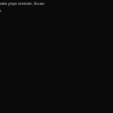
tru grupe exis­tente, fiecare
ă.