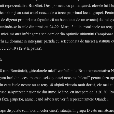
âlnit repre­zentativa Braziliei. Deşi porneau cu prima şansă, elevele lui 
icanelor şi au ratat astfel ocazia de a trece pe primul loc al grupei. Pen­tr
u de digerat prin prisma faptului că au beneficiat de un avantaj de trei go
­pu­nându-se în cele din urmă cu 24-22. Marţi, 3 iulie, româncele au reuş
 mică măsură în­frân­gerea senioarelor din optimile ultimului Campionat 
chi au dominat în întregime partida cu selecţionata de tineret a statului
, cu 23-19 (12-9 la pauză).
da
 (ora României), „tricolorele mici” vor întâlni la Brno reprezentativa No
igura încă din acest moment selecţionatei noastre „biletul” pentru faza opt
ă în care fetele nostre nu ar reuşi să obţină victoria mult dorită, ele mai a
roase şaisprezece na­ţio­nale din lume. Mâine, cu începere de la 20.30, 
 faza grupelor, atunci când adversare vor fi reprezentantele Olandei.
ape disputate (din totalul celor cinci), situaţia în grupa D este următoa