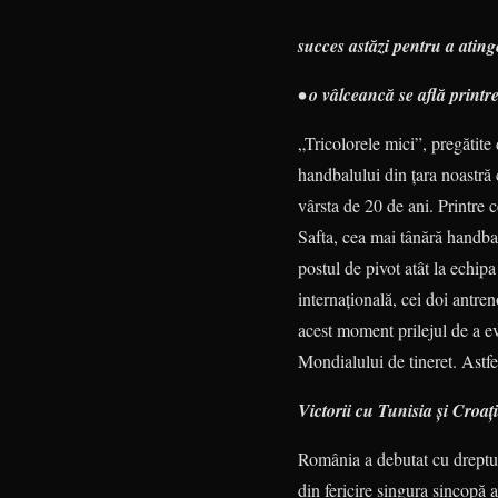
succes astăzi pentru a atin
• o vâlceancă se află printr
„Tricolorele mici”, pregătit
handbalului din ţara noastră 
vârsta de 20 de ani. Printre 
Safta, cea mai tânără handba
postul de pivot atât la echipa 
internaţională, cei doi an­tr
acest moment prilejul de a evo
Mondialului de tineret. Astfel
Victorii cu Tunisia şi Croaţ
România a debutat cu dreptul 
din fericire sin­gura sincopă 