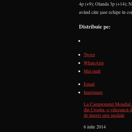
4p (+9); Olanda 3p (+14); Nor
având câte şase echipe în com
Distribuie pe:
Tweet
WhatsApp
Mai mult
Email
Imprimare
La Campionatul Mondial 
din Croaţia, o vâlceancă 
de tineret spre medalii
Dată
6 iulie 2014