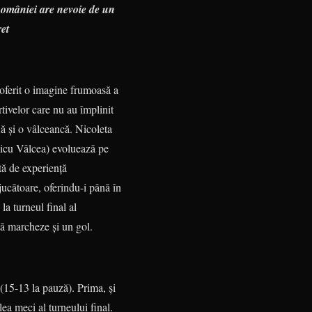
României are nevoie de un
et
 oferit o imagine frumoasă a
tivelor care nu au împlinit
lă şi o vâlceancă. Nicoleta
nicu Vâlcea) evoluează pe
tă de ex­perienţă
jucătoare, oferindu-i până în
la turneul final al
 să marcheze şi un gol.
(15-13 la pauză). Prima, şi
lea meci al turneului final.