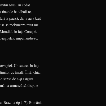
Dumitru Muşi au cedat
u tinerele handbaliste,
luri la pauză, dar s-au văzut
it să se mobilizeze mult mai
Mondial, în faţa Croaţiei.
 ex-iugoslav, impunându-se,
rve­giei. Un succes în faţa
imilor de finală. Însă, chiar
u o şansă de a-şi asigura
România urmează să dispute
rea: Brazilia 6p (+7); România