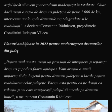
astfel încât să avem și acest drum modernizat în totalitate. Chiar
dacă avem o rețea de drumuri județene de peste 1.000 de km,
intervenim acolo unde drumurile sunt degradate și le
reabilităm”
, a declarat Constantin Rădulescu, președintele
Consiliului Județean Vâlcea.
Planuri ambițioase în 2022 pentru modernizarea drumurilor
din județ
„Pentru anul acesta, avem un program de întreținere și reparații
drumuri și poduri foarte ambițios. Vom orienta o sumă
importantă din bugetul pentru drumuri județene și locale pentru
reabilitarea celor județene. Facem asta pentru că ne dorim ca
vâlcenii și cei care tranzitează județul să circule pe drumuri
bune”
, a mai punctat Constantin Rădulescu.