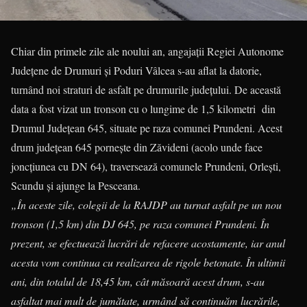
Chiar din primele zile ale noului an, angajații Regiei Autonome
Județene de Drumuri și Poduri Vâlcea s-au aflat la datorie,
turnând noi straturi de asfalt pe drumurile județului. De această
data a fost vizat un tronson cu o lungime de 1,5 kilometri din
Drumul Județean 645, situate pe raza comunei Prundeni. Acest
drum județean 645 pornește din Zăvideni (acolo unde face
joncțiunea cu DN 64), traversează comunele Prundeni, Orlești,
Scundu și ajunge la Pesceana.
„În aceste zile, colegii de la RAJDP au turnat asfalt pe un nou
tronson (1,5 km) din DJ 645, pe raza comunei Prundeni. În
prezent, se efectuează lucrări de refacere acostamente, iar anul
acesta vom continua cu realizarea de rigole betonate. În ultimii
ani, din totalul de 18,45 km, cât măsoară acest drum, s-au
asfaltat mai mult de jumătate, urmând să continuăm lucrările,