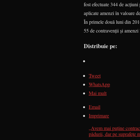
fost efectuate 344 de acțiuni 
aplicate amenzi în valoare d
În primele două luni din 2016,
55 de contravenții și amenzi 
Distribuie pe:
Tweet
WhatsApp
Mai mult
Email
Imprimare
„Avem mai puține contrac
pădurii, dar pe suprafețe 