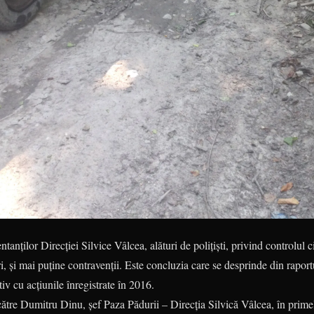
tanților Direcției Silvice Vâlcea, alături de polițiști, privind controlul c
ri, și mai puține contravenții. Este concluzia care se desprinde din raport
v cu acțiunile înregistrate în 2016.
 către Dumitru Dinu, șef Paza Pădurii – Direcția Silvică Vâlcea, în prime