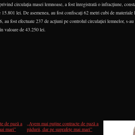
privind circulația masei lemnoase, a fost înregistrată o infracțiune, const
e 15.801 lei. De asemenea, au fost confiscați 62 metri cubi de materiale
 au fost efectuate 237 de acțiuni pe controlul circulației lemnelor, s-au î
în valoare de 43.250 lei.
te de pază a
„Avem mai puține contracte de pază a
mai mari”
pădurii, dar pe suprafețe mai mari”