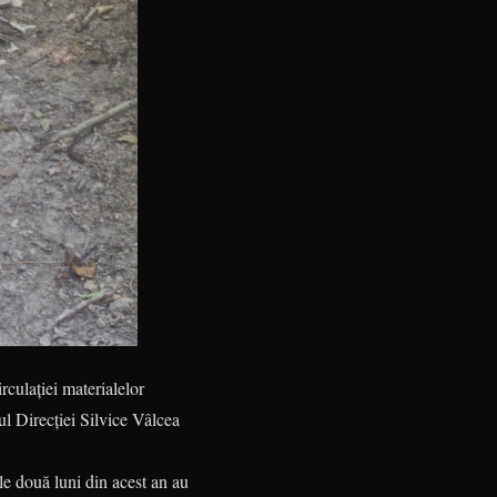
irculației materialelor
ul Direcției Silvice Vâlcea
le două luni din acest an au