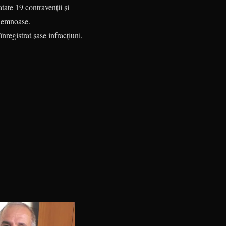
atate 19 contravenții și
 lemnoase.
nregistrat șase infracțiuni,