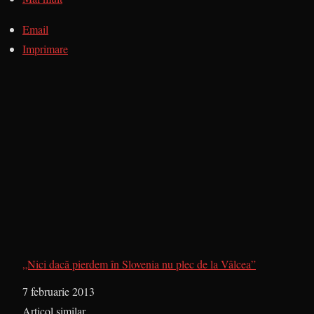
Email
Imprimare
„Nici dacă pierdem în Slovenia nu plec de la Vâlcea”
Dată
7 februarie 2013
În legătură cu
Articol similar