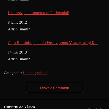
Un danez, noul antrenor al Oltchimului!
Dată
8 iunie 2012
În legătură cu
Articol similar
Cupa României, ultimul obiectiv pentru Vestergaard şi Klit
Dată
14 mai 2013
În legătură cu
Articol similar
Categories:
Uncategorized
Leave a Comment
Curierul de Vâlcea