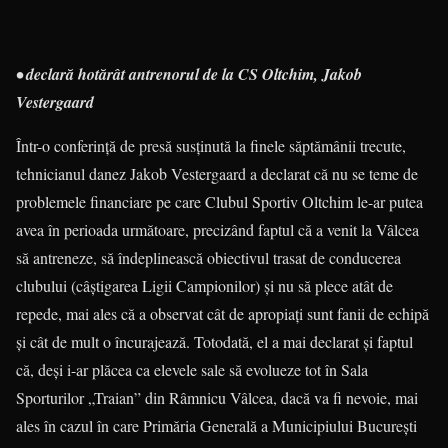
• declară hotărât antrenorul de la CS Oltchim, Jakob
Vestergaard
Într-o conferinţă de presă susţi­nută la finele săptămânii trecute,
teh­nicianul danez Jakob Vester­gaard a declarat că nu se teme de
problemele financiare pe care Clubul Sportiv Oltchim le-ar putea
avea în perioada următoare, preci­zând faptul că a venit la Vâlcea
să antreneze, să îndeplinească obiec­tivul trasat de conducerea
clubului (câştigarea Ligii Campio­nilor) şi nu să plece atât de
repede, mai ales că a observat cât de apropiaţi sunt fanii de echipă
şi cât de mult o încu­rajează. Totodată, el a mai declarat şi faptul
că, deşi i-ar plăcea ca ele­vele sale să evolueze tot în Sala
Sporturilor „Traian” din Râmnicu Vâlcea, dacă va fi nevoie, mai
ales în cazul în care Primăria Generală a Municipiului Bucureşti