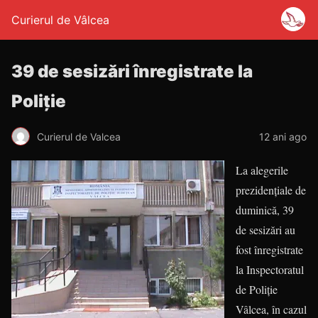
Curierul de Vâlcea
39 de sesizări înregistrate la
Poliție
Curierul de Valcea
12 ani ago
La alegerile
prezidenţiale de
duminică, 39
de sesizări au
fost înregistrate
la Inspectoratul
de Poliție
Vâlcea, în cazul