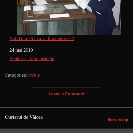
Votul din 26 mai va fi monitorizat!
Dată
24 mai 2019
În legătură cu
Politică și Administrație
Categories:
Politie
Leave a Comment
Curierul de Vâlcea
Back to top