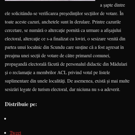
a șapte dintre
ele solicitându-se verificarea președinților secțiilor de votare. În
toate aceste cazuri, anchetele sunt în derulare. Printre cazurile
cercetare, se numără o altercație pornită ca urmare a afișajului
electoral, altercație ce s-a finalizat cu loviri, o sesizare venită din
partea unui localnic din Scundu care susține că a fost agresat în
preajma unei secții de votare de către primarul comunei,
propagandă electorală făcută de personalul didactic din Mădulari
și o reclamație a membrilor ACL privind votul pe listele
suplimentare din unele localități. De asemenea, există și mai multe
sesizări legate de turism electoral, dar niciuna nu s-a adeverit.
Distribuie pe:
Tweet